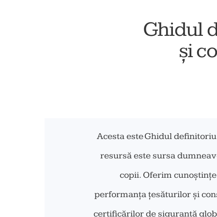
Ghidul d
și c
Acesta este Ghidul definitoriu 
resursă este sursa dumneavoa
copii. Oferim cunoștințe 
performanța țesăturilor și con
certificărilor de siguranță g