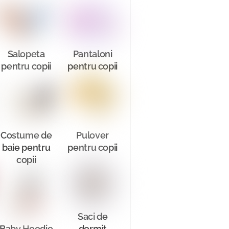
Salopeta
Pantaloni
pentru copii
pentru copii
Costume de
Pulover
baie pentru
pentru copii
copii
Saci de
Baby Hoodie
dormit