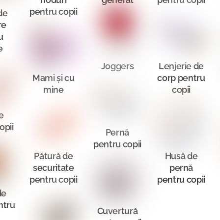
pentru copii
de
re
u
e
Joggers
Lenjerie de
Mami și cu
corp pentru
mine
copii
e
opii
Pernă
pentru copii
Pătură de
Husă de
securitate
pernă
pentru copii
pentru copii
de
ntru
Cuvertură