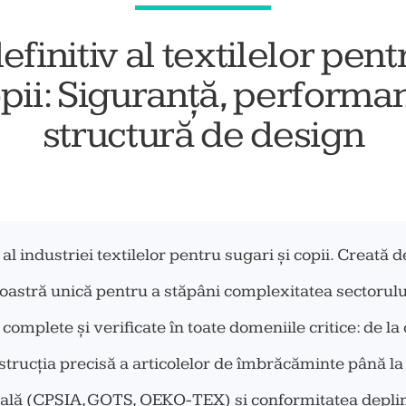
efinitiv al textilelor pent
opii: Siguranță, performan
structură de design
al industriei textilelor pentru sugari și copii. Creată 
stră unică pentru a stăpâni complexitatea sectorului 
complete și verificate în toate domeniile critice: de la
strucția precisă a articolelor de îmbrăcăminte până l
lobală (CPSIA, GOTS, OEKO-TEX) și conformitatea depl