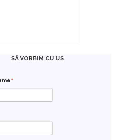
SĂ VORBIM CU US
nume
*