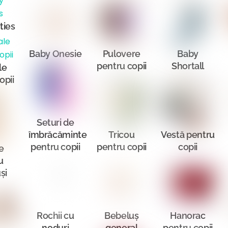
ties
Baby Onesie
Pulovere
Baby
pentru copii
Shortall
le
opii
Seturi de
îmbrăcăminte
Tricou
Vestă pentru
pentru copii
pentru copii
copii
e
u
și
Rochii cu
Bebeluș
Hanorac
noduri
general
pentru copii