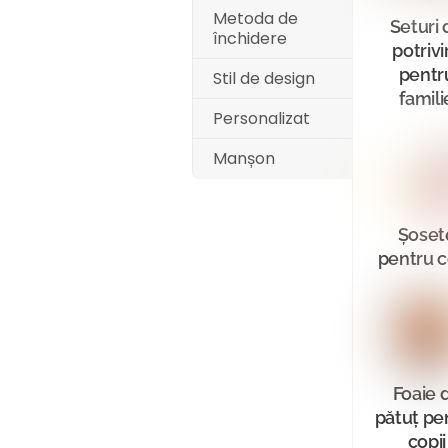
Metoda de
Seturi 
închidere
potrivi
pentr
Stil de design
famili
Personalizat
Manșon
Șoset
pentru c
Foaie 
pătuț pe
copii