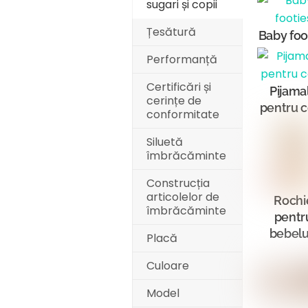
sugari și copii
Țesătură
Baby foo
Performanță
Certificări și
Pijama
cerințe de
pentru c
conformitate
Siluetă
îmbrăcăminte
Construcția
articolelor de
Rochi
îmbrăcăminte
pentr
bebelu
Placă
Culoare
Model