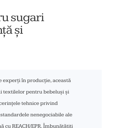
ru sugari
ță și
de experți în producție, această
textilelor pentru bebeluși și
 cerințele tehnice privind
a standardele nenegociabile ale
ină cu REACH/EPR. Îmbunătățiți