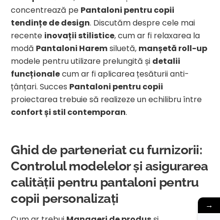
concentrează pe
Pantaloni pentru copii
tendințe de design
. Discutăm despre cele mai
recente
inovații stilistice
, cum ar fi relaxarea la
modă
Pantaloni Harem
siluetă,
manșetă roll-up
modele pentru utilizare prelungită și
detalii
funcționale
cum ar fi aplicarea țesăturii anti-
țânțari. Succes
Pantaloni pentru copii
proiectarea trebuie să realizeze un echilibru între
confort și stil contemporan
.
Ghid de parteneriat cu furnizorii:
Controlul modelelor și asigurarea
calității pentru pantaloni pentru
copii personalizați
→
Cum ar trebui
Manageri de produs
și