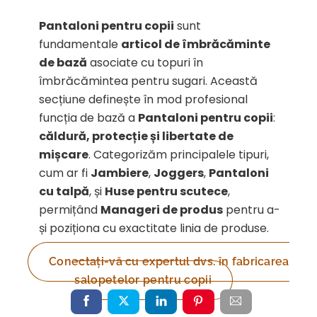
Pantaloni pentru copii
sunt
fundamentale
articol de îmbrăcăminte
de bază
asociate cu topuri în
îmbrăcămintea pentru sugari. Această
secțiune definește în mod profesional
funcția de bază a
Pantaloni pentru copii
:
căldură, protecție și libertate de
mișcare
. Categorizăm principalele tipuri,
cum ar fi
Jambiere
,
Joggers
,
Pantaloni
cu talpă
, și
Huse pentru scutece
,
permițând
Manageri de produs
pentru a-
și poziționa cu exactitate linia de produse.
Conectați-vă cu expertul dvs. în fabricarea
salopetelor pentru copii