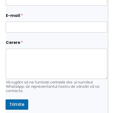
E-mail
*
n
Cerere
*
u
m
e
n
u
m
e
e
-
Vă rugăm să ne furnizați cerințele dvs. și numărul
m
WhatsApp, iar reprezentantul nostru de vânzări vă va
contacta.
a
i
l
Trimite