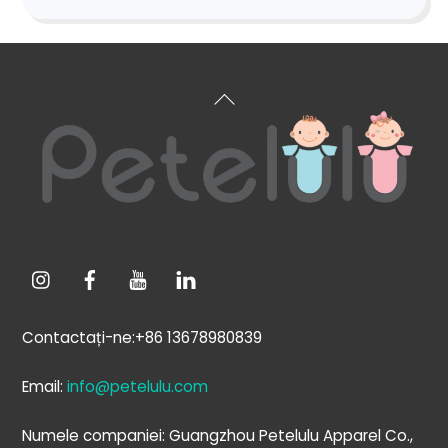
Înapoi
sus
Contactați-ne:+86 13678980839
Email:
info@petelulu.com
Numele companiei: Guangzhou Petelulu Apparel Co.,