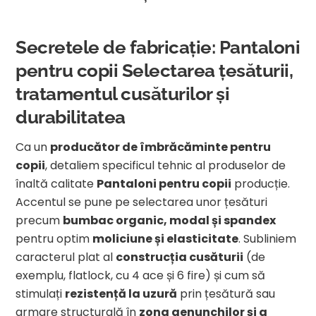
Secretele de fabricație: Pantaloni
pentru copii Selectarea țesăturii,
tratamentul cusăturilor și
durabilitatea
Ca un
producător de îmbrăcăminte pentru
copii
, detaliem specificul tehnic al produselor de
înaltă calitate
Pantaloni pentru copii
producție.
Accentul se pune pe selectarea unor țesături
precum
bumbac organic, modal și spandex
pentru optim
moliciune și elasticitate
. Subliniem
caracterul plat al
construcția cusăturii
(de
exemplu, flatlock, cu 4 ace și 6 fire) și cum să
stimulați
rezistență la uzură
prin țesătură sau
armare structurală în
zona genunchilor și a