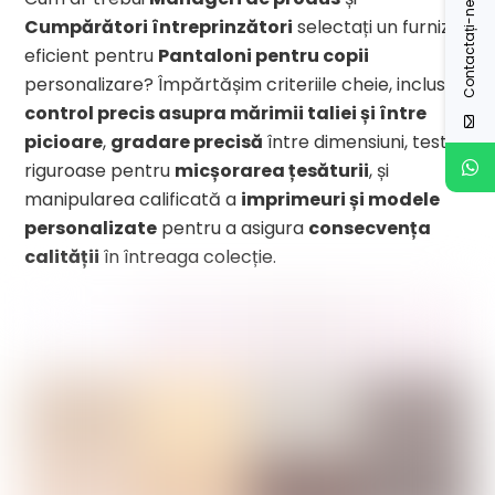
Contactați-ne
Cumpărători întreprinzători
selectați un furnizor
eficient pentru
Pantaloni pentru copii
personalizare? Împărtășim criteriile cheie, inclusiv
control precis asupra mărimii taliei și între
picioare
,
gradare precisă
între dimensiuni, teste
riguroase pentru
micșorarea țesăturii
, și
manipularea calificată a
imprimeuri și modele
personalizate
pentru a asigura
consecvența
calității
în întreaga colecție.