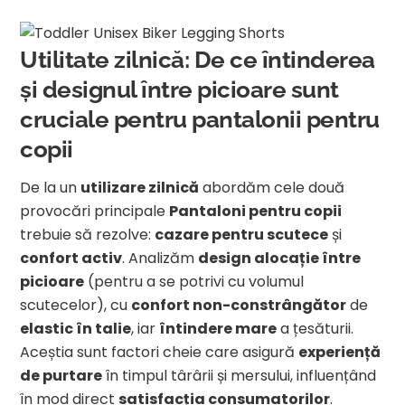
Utilitate zilnică: De ce întinderea
și designul între picioare sunt
cruciale pentru pantalonii pentru
copii
De la un
utilizare zilnică
abordăm cele două
provocări principale
Pantaloni pentru copii
trebuie să rezolve:
cazare pentru scutece
și
confort activ
. Analizăm
design alocație între
picioare
(pentru a se potrivi cu volumul
scutecelor), cu
confort non-constrângător
de
elastic în talie
, iar
întindere mare
a țesăturii.
Aceștia sunt factori cheie care asigură
experiență
de purtare
în timpul târârii și mersului, influențând
în mod direct
satisfacția consumatorilor
.