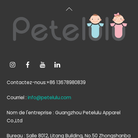
Retour
en
haut
de
page
Contactez-nous:+86 13678980839
Courriel :
info@petelulu.com
Nom de l'entreprise : Guangzhou Petelulu Apparel
Co.,Ltd
Bureau : Salle 8012, Litang Building, No.50 Zhongshanba