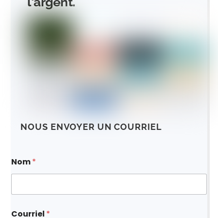
l'argent.
NOUS ENVOYER UN COURRIEL
Nom
*
l
Courriel
*
'