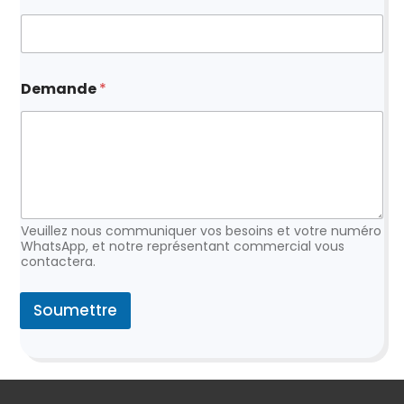
e
m
a
i
l
Demande
*
*
*
Veuillez nous communiquer vos besoins et votre numéro
WhatsApp, et notre représentant commercial vous
contactera.
Soumettre