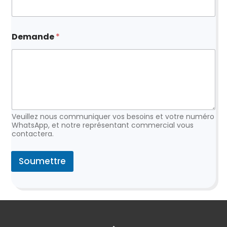
m
D
e
m
Demande
*
a
n
d
e
Veuillez nous communiquer vos besoins et votre numéro
WhatsApp, et notre représentant commercial vous
contactera.
Soumettre
Retour