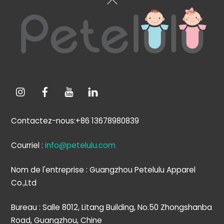
en
haut
de
page
Contactez-nous:+86 13678980839
Courriel :
info@petelulu.com
Nom de l'entreprise : Guangzhou Petelulu Apparel
Co.,Ltd
Bureau : Salle 8012, Litang Building, No.50 Zhongshanba
Road, Guangzhou, Chine