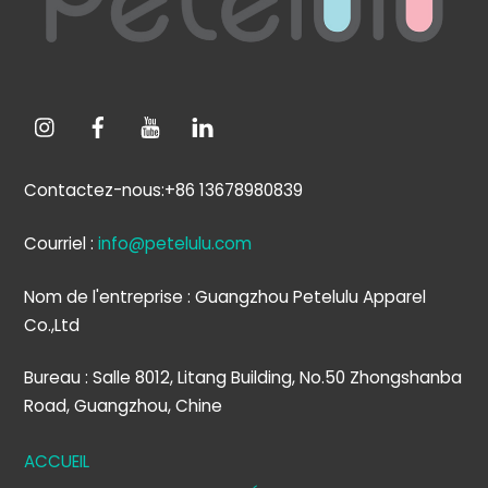
de
page
Contactez-nous:+86 13678980839
Courriel :
info@petelulu.com
Nom de l'entreprise : Guangzhou Petelulu Apparel
Co.,Ltd
Bureau : Salle 8012, Litang Building, No.50 Zhongshanba
Road, Guangzhou, Chine
ACCUEIL