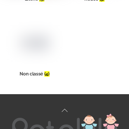
Non classé
(4)
Retour
en
haut