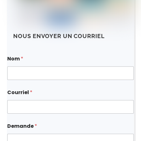
NOUS ENVOYER UN COURRIEL
*
Nom
*
C
o
u
r
r
i
Courriel
*
e
l
N
o
m
Demande
*