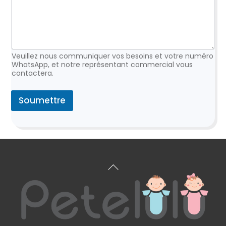
Veuillez nous communiquer vos besoins et votre numéro
WhatsApp, et notre représentant commercial vous
contactera.
Soumettre
Retour
en
haut
de
page