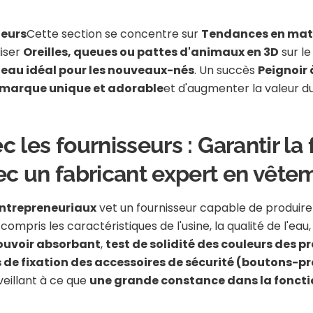
neurs
Cette section se concentre sur
Tendances en mati
liser
Oreilles, queues ou pattes d'animaux en 3D
sur l
eau idéal pour les nouveaux-nés
. Un succès
Peignoir
 marque unique et adorable
et d'augmenter la valeur du
 les fournisseurs : Garantir la 
vec un fabricant expert en vêt
ntrepreneuriaux
vet un fournisseur capable de produir
mpris les caractéristiques de l'usine, la qualité de l'eau, l
pouvoir absorbant
,
test de solidité des couleurs des p
 de fixation des accessoires de sécurité (boutons-pr
 veillant à ce que
une grande constance dans la fonctio