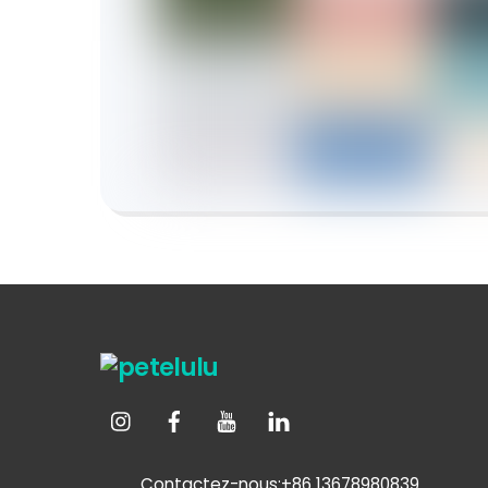
Contactez-nous:+86 13678980839