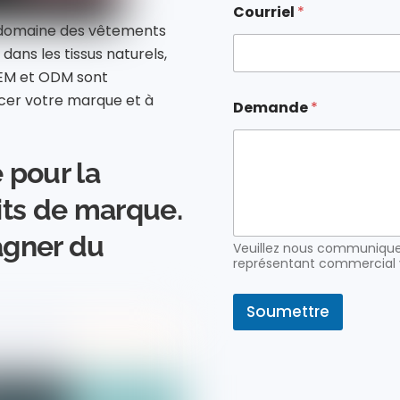
e
Courriel
*
d
e domaine des vêtements
e
dans les tissus naturels,
n
o
 OEM et ODM sont
m
ncer votre marque et à
d
Demande
*
e
c
o
 pour la
u
r
its de marque.
r
i
agner du
e
Veuillez nous communiquer
l
représentant commercial 
Soumettre