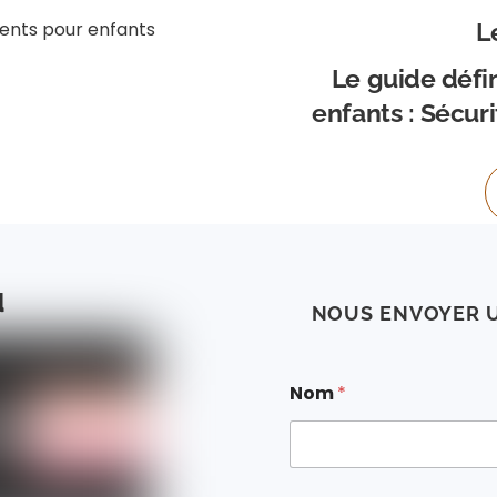
L
Le guide défin
enfants : Sécur
u
NOUS ENVOYER 
D
Nom
*
e
m
a
n
d