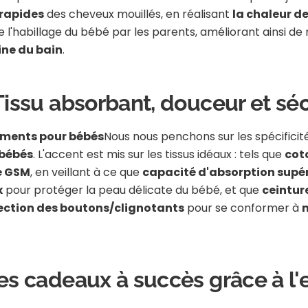
rapides
des cheveux mouillés, en réalisant
la chaleur de
te l'habillage du bébé par les parents, améliorant ainsi de 
tine du bain
.
 Tissu absorbant, douceur et sé
ements pour bébés
Nous nous penchons sur les spécificit
 bébés
. L'accent est mis sur les tissus idéaux : tels que
cot
é GSM
, en veillant à ce que
capacité d'absorption supér
x
pour protéger la peau délicate du bébé, et que
ceintur
ection des boutons/clignotants
pour se conformer à
des cadeaux à succès grâce à l'