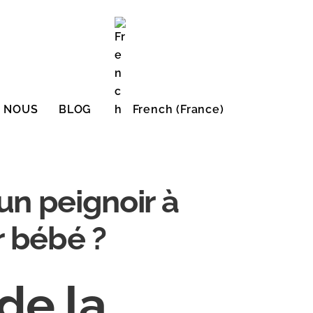
E NOUS
BLOG
French (France)
English (United States)
un peignoir à
 bébé ?
de la