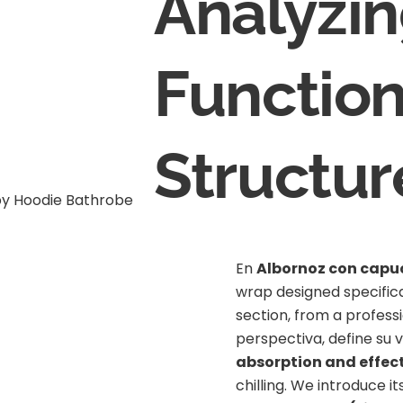
Analyzin
Functio
Structur
En
Albornoz con capu
wrap designed specifical
section, from a profess
perspectiva, define su 
absorption and effect
chilling. We introduce i