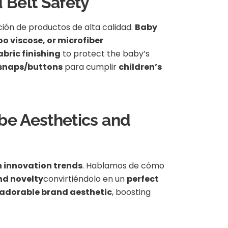
 Belt Safety
ión de productos de alta calidad.
Baby
o viscose, or microfiber
abric finishing
to protect the baby’s
 snaps/buttons
para cumplir
children’s
obe Aesthetics and
 innovation trends
. Hablamos de cómo
nd novelty
convirtiéndolo en un
perfect
 adorable brand aesthetic
, boosting