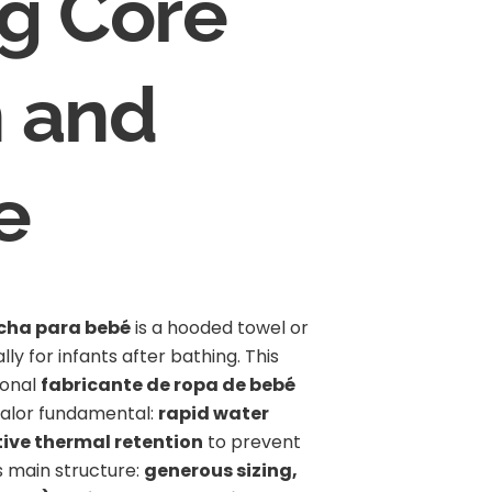
g Core
n and
e
cha para bebé
is a hooded towel or
ly for infants after bathing. This
ional
fabricante de ropa de bebé
valor fundamental:
rapid water
ive thermal retention
to prevent
ts main structure:
generous sizing,