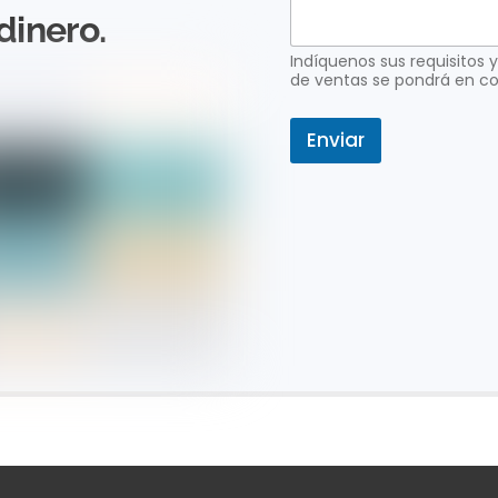
e
dinero.
l
e
Indíquenos sus requisitos
c
de ventas se pondrá en co
t
r
ó
Enviar
n
i
c
o
S
o
l
i
c
i
t
u
d