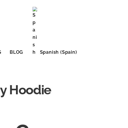
S
BLOG
Spanish (Spain)
English (United States)
by Hoodie