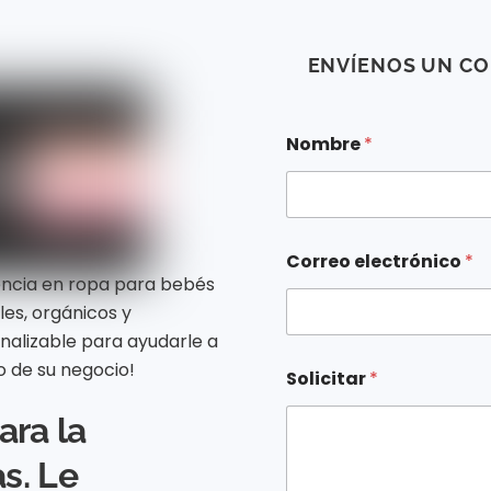
ENVÍENOS UN C
Nombre
*
N
Correo electrónico
*
o
encia en ropa para bebés
m
b
les, orgánicos y
r
nalizable para ayudarle a
e
C
o de su negocio!
Solicitar
*
o
r
ara la
r
e
s. Le
o