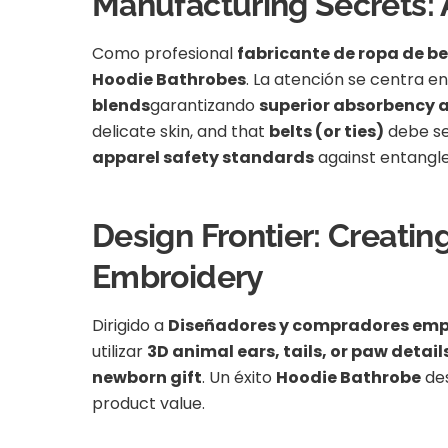
Manufacturing Secrets: 
Como profesional
fabricante de ropa de b
Hoodie Bathrobes
. La atención se centra en
blends
garantizando
superior absorbency a
delicate skin, and that
belts (or ties)
debe s
apparel safety standards
against entangl
Design Frontier: Creatin
Embroidery
Dirigido a
Diseñadores y compradores em
utilizar
3D animal ears, tails, or paw detail
newborn gift
. Un éxito
Hoodie Bathrobe
des
product value.