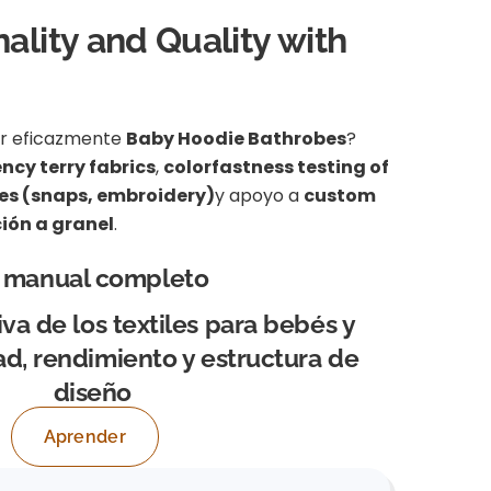
ality and Quality with
ir eficazmente
Baby Hoodie Bathrobes
?
ncy terry fabrics
,
colorfastness testing of
ies (snaps, embroidery)
y apoyo a
custom
ión a granel
.
l manual completo
iva de los textiles para bebés y
ad, rendimiento y estructura de
diseño
Aprender