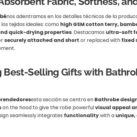
Absorbent Fabric, Softness, and
ebé
nos adentramos en los detalles técnicos de la producc
 los tejidos ideales: como
high GSM cotton terry, bambo
nd quick-drying properties
. Destacamos
ultra-soft f
er
securely attached and short
or replaced with
fixed
ement.
g Best-Selling Gifts with Bathr
prendedores
esta sección se centra en
Bathrobe design
s
on the hood to give the robe powerful
visual appeal a
ign seamlessly integrates
functionality
with a
unique,