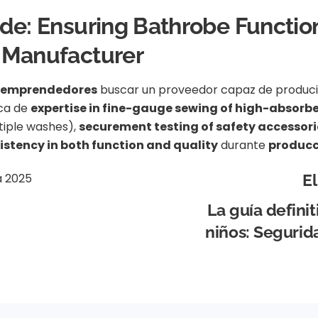
de: Ensuring Bathrobe Function
g Manufacturer
 emprendedores
buscar un proveedor capaz de produc
ica de
expertise in fine-gauge sewing of high-absorbe
ltiple washes),
securement testing of safety accessor
istency in both function and quality
durante
producc
E
La guía definit
niños: Segurid