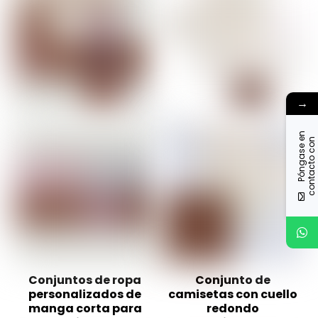
→
P
ó
n
g
a
s
e
n
c
o
n
t
a
c
t
o
o
n
o
s
o
t
r
o
e
n
Conjuntos de ropa
Conjunto de
personalizados de
camisetas con cuello
manga corta para
redondo