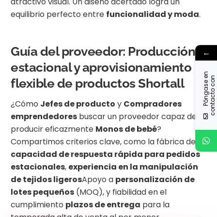
atractivo visual. Un diseño acertado logra un
equilibrio perfecto entre
funcionalidad y moda
.
Guía del proveedor: Producción
←
estacional y aprovisionamiento
P
ó
n
g
a
s
e
n
c
o
n
t
a
c
t
o
o
n
o
s
o
t
r
o
e
n
flexible de productos Shortall
¿Cómo
Jefes de producto
y
Compradores
emprendedores
buscar un proveedor capaz de
producir eficazmente
Monos de bebé
?
Compartimos criterios clave, como la fábrica de
capacidad de respuesta rápida para pedidos
estacionales
,
experiencia en la manipulación
de tejidos ligeros
Apoyo a
personalización de
lotes pequeños
(MOQ), y fiabilidad en el
cumplimiento
plazos de entrega
para la