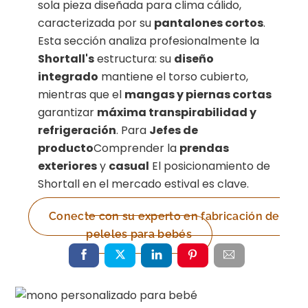
sola pieza diseñada para clima cálido,
caracterizada por su
pantalones cortos
.
Esta sección analiza profesionalmente la
Shortall's
estructura: su
diseño
integrado
mantiene el torso cubierto,
mientras que el
mangas y piernas cortas
garantizar
máxima transpirabilidad y
refrigeración
. Para
Jefes de
producto
Comprender la
prendas
exteriores
y
casual
El posicionamiento de
Shortall en el mercado estival es clave.
Conecte con su experto en fabricación de
peleles para bebés