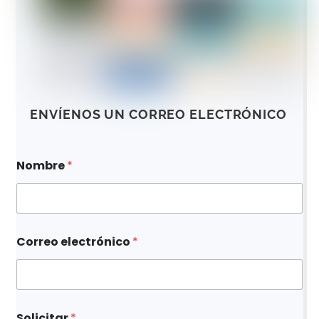
ENVÍENOS UN CORREO ELECTRÓNICO
Nombre
*
Correo electrónico
*
S
Solicitar
*