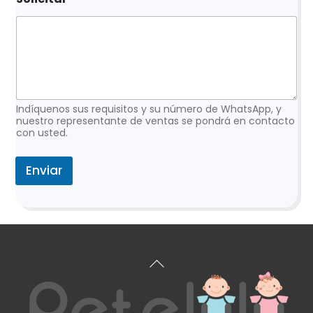
o
l
i
c
i
t
u
d
c
Indíquenos sus requisitos y su número de WhatsApp, y
o
nuestro representante de ventas se pondrá en contacto
con usted.
r
r
e
Enviar
o
*
Volver
arriba