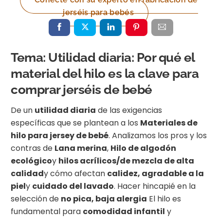
jerséis para bebés
Tema: Utilidad diaria: Por qué el
material del hilo es la clave para
comprar jerséis de bebé
De un
utilidad diaria
de las exigencias
específicas que se plantean a los
Materiales de
hilo para jersey de bebé
. Analizamos los pros y los
contras de
Lana merina
,
Hilo de algodón
ecológico
y
hilos acrílicos/de mezcla de alta
calidad
y cómo afectan
calidez, agradable a la
piel
y
cuidado del lavado
. Hacer hincapié en la
selección de
no pica, baja alergia
El hilo es
fundamental para
comodidad infantil
y