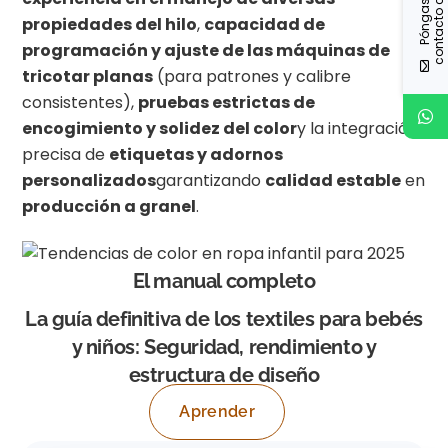
P
ó
n
g
a
s
e
n
c
o
n
t
a
c
t
o
o
n
o
s
o
t
r
o
e
n
propiedades del hilo
,
capacidad de
programación y ajuste de las máquinas de
tricotar planas
(para patrones y calibre
consistentes),
pruebas estrictas de
encogimiento y solidez del color
y la integración
precisa de
etiquetas y adornos
personalizados
garantizando
calidad estable
en
producción a granel
.
El manual completo
La guía definitiva de los textiles para bebés
y niños: Seguridad, rendimiento y
estructura de diseño
Aprender