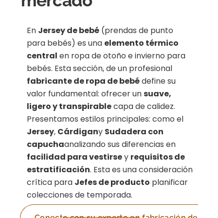
mercado
En
Jersey de bebé
(prendas de punto
para bebés) es una
elemento térmico
central
en ropa de otoño e invierno para
bebés. Esta sección, de un profesional
fabricante de ropa de bebé
define su
valor fundamental: ofrecer un
suave,
ligero y transpirable
capa de calidez.
Presentamos estilos principales: como el
Jersey
,
Cárdigan
y
Sudadera con
capucha
analizando sus diferencias en
facilidad para vestirse
y
requisitos de
estratificación
. Esta es una consideración
crítica para
Jefes de producto
planificar
colecciones de temporada.
Conecte con su experto en fabricación de