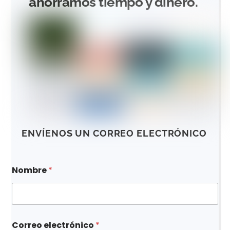
ahorramos tiempo y dinero.
ENVÍENOS UN CORREO ELECTRÓNICO
*
Nombre
*
N
o
m
b
r
e
Correo electrónico
*