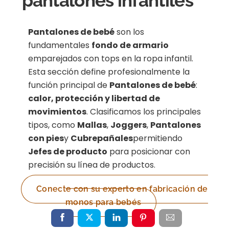
pantalones infantiles
Pantalones de bebé
son los
fundamentales
fondo de armario
emparejados con tops en la ropa infantil.
Esta sección define profesionalmente la
función principal de
Pantalones de bebé
:
calor, protección y libertad de
movimientos
. Clasificamos los principales
tipos, como
Mallas
,
Joggers
,
Pantalones
con pies
y
Cubrepañales
permitiendo
Jefes de producto
para posicionar con
precisión su línea de productos.
Conecte con su experto en fabricación de
monos para bebés