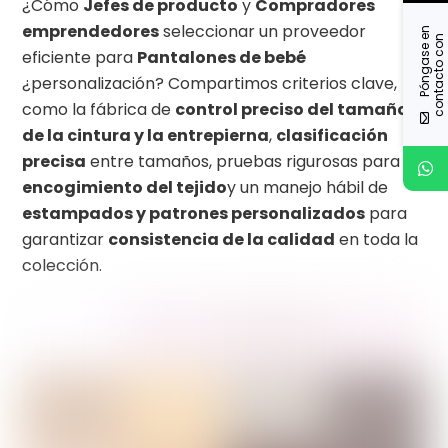
¿Cómo
Jefes de producto
y
Compradores
emprendedores
seleccionar un proveedor
P
ó
n
g
a
s
e
n
c
o
n
t
a
c
t
o
o
n
o
s
o
t
r
o
e
n
eficiente para
Pantalones de bebé
¿personalización? Compartimos criterios clave,
como la fábrica de
control preciso del tamaño
de la cintura y la entrepierna
,
clasificación
precisa
entre tamaños, pruebas rigurosas para
encogimiento del tejido
y un manejo hábil de
estampados y patrones personalizados
para
garantizar
consistencia de la calidad
en toda la
colección.