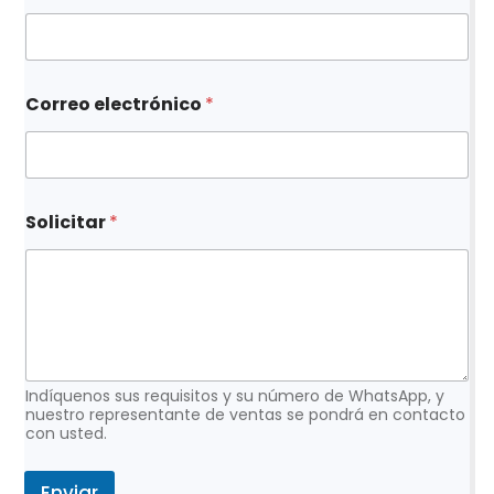
C
Correo electrónico
*
o
r
r
e
o
*
Solicitar
*
C
o
r
r
e
o
Indíquenos sus requisitos y su número de WhatsApp, y
nuestro representante de ventas se pondrá en contacto
con usted.
Enviar