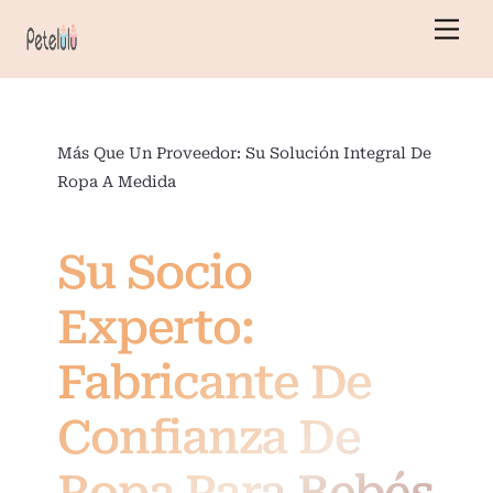
Ir
Men
al
contenido
Más Que Un Proveedor: Su Solución Integral De
Ropa A Medida
Su Socio
Experto:
Fabricante De
Confianza De
Ropa Para Bebés