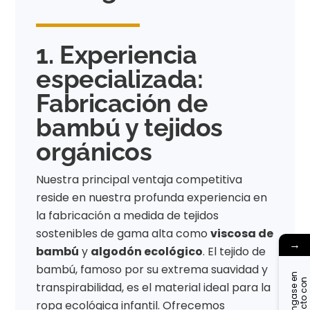
1. Experiencia
especializada:
Fabricación de
bambú y tejidos
orgánicos
Nuestra principal ventaja competitiva
reside en nuestra profunda experiencia en
la fabricación a medida de tejidos
sostenibles de gama alta como
viscosa de
→
bambú
y
algodón ecológico
. El tejido de
bambú, famoso por su extrema suavidad y
P
ó
n
g
a
s
e
n
c
o
n
t
a
c
t
o
o
n
o
s
o
t
r
o
e
n
transpirabilidad, es el material ideal para la
ropa ecológica infantil. Ofrecemos