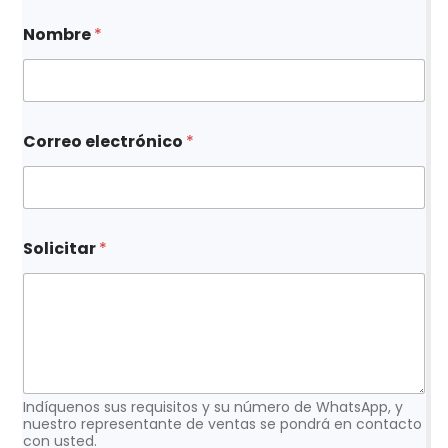
Nombre
*
N
Correo electrónico
*
o
m
b
r
e
N
Solicitar
*
o
m
b
r
e
C
o
r
Indíquenos sus requisitos y su número de WhatsApp, y
r
nuestro representante de ventas se pondrá en contacto
e
con usted.