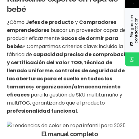
→
bebé
P
ó
n
g
a
s
e
n
c
o
n
t
a
c
t
o
o
n
o
s
o
t
r
o
e
n
¿Cómo
Jefes de producto
y
Compradores
emprendedores
buscar un proveedor capaz de
producir eficazmente
Sacos de dormir para
bebés
? Compartimos criterios clave: incluida la
fábrica de
capacidad precisa de comprobación
y certificación del valor TOG
,
técnica de
llenado uniforme
,
controles de seguridad de
las aberturas para el cuello en todos los
tamaños
y
organización/almacenamiento
eficaces
para la gestión de SKU multitamaño y
multiTOG, garantizando que el producto
profesionalidad funcional
.
El manual completo