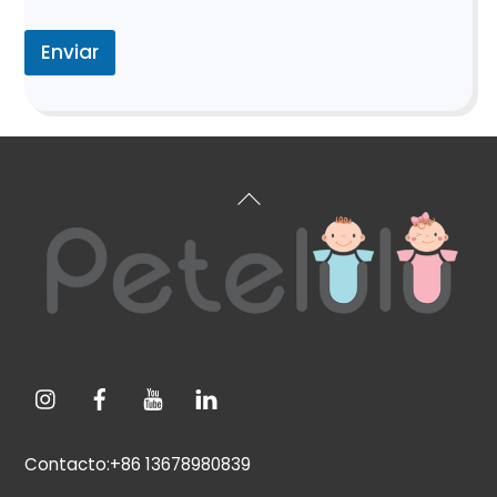
o
Enviar
Volver
arriba
Contacto:+86 13678980839