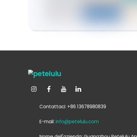
Contattaci: +86 13678980839
E-mail:
info@petelulu.com
Nome dell'azienda: Guangzhou Petelulu Ap