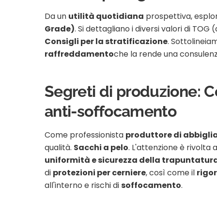
Da un
utilità quotidiana
prospettiva, esplor
Grade)
. Si dettagliano i diversi valori di TOG 
Consigli per la stratificazione
. Sottolinei
raffreddamento
che la rende una consulenz
Segreti di produzione: C
anti-soffocamento
Come professionista
produttore di abbigl
qualità.
Sacchi a pelo
. L'attenzione è rivolta 
uniformità e sicurezza della trapuntatur
di
protezioni per cerniere
, così come il
rigor
all'interno e rischi di
soffocamento
.