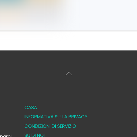
Torna
all'inizio
CASA
INFORMATIVA SULLA PRIVACY
CONDIZIONI DI SERVIZIO
SU DI NOI
parel