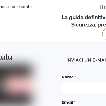
Il
La guida definitiv
Sicurezza, pre
lulu
INVIACI UN'E-MA
Nome
*
Email
*