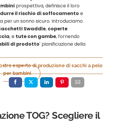
ambini
prospettiva, definisce il loro
idurre il rischio di soffocamento
e
da per un sonno sicuro. Introduciamo
Sacchetti Swaddle
,
coperte
ccia
, e
tute con gambe
, fornendo
bili di prodotto
' pianificazione della
vostro esperto di produzione di sacchi a pelo
per bambini
cazione TOG? Scegliere il