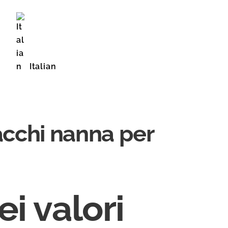
Italian
English (United States)
acchi nanna per
ei valori