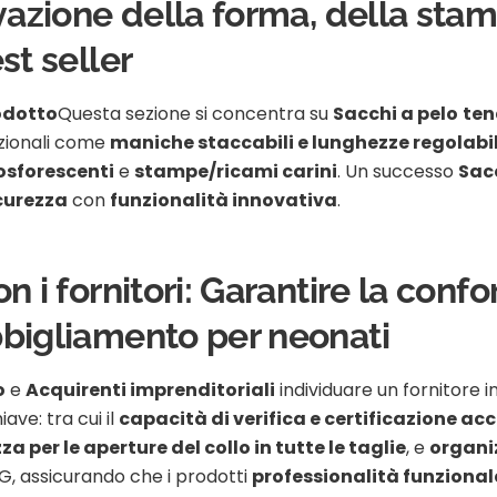
ovazione della forma, della stam
st seller
rodotto
Questa sezione si concentra su
Sacchi a pelo
ten
nzionali come
maniche staccabili e lunghezze regolabil
fosforescenti
e
stampe/ricami carini
. Un successo
Sac
icurezza
con
funzionalità innovativa
.
n i fornitori: Garantire la con
bbigliamento per neonati
o
e
Acquirenti imprenditoriali
individuare un fornitore 
iave: tra cui il
capacità di verifica e certificazione ac
zza per le aperture del collo in tutte le taglie
, e
organi
OG, assicurando che i prodotti
professionalità funzional