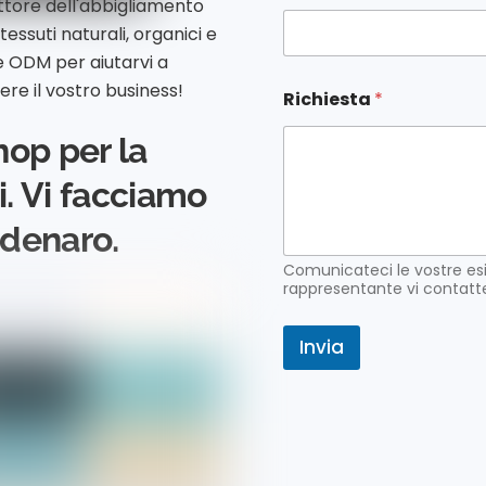
ettore dell'abbigliamento
essuti naturali, organici e
 e ODM per aiutarvi a
N
ere il vostro business!
Richiesta
*
o
m
hop per la
e
R
i
. Vi facciamo
c
h
 denaro.
i
e
Comunicateci le vostre esi
s
rappresentante vi contatte
t
a
Invia
E
m
a
i
l