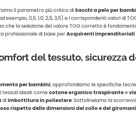
iamo il parametro più critico di
Sacchi a pelo per bamb
(ad esempio, 0,5, 1,0, 2,5, 3,5) e i corrispondenti valori di TO
amo che la selezione del valore TOG corretto è fondament
a professionale di base per
Acquirenti imprenditoriali
omfort del tessuto, sicurezza d
iamento per bambini
, approfondiamo le specifiche tecnic
ai tessuti ideali: come
cotone organico traspirante
e
vi
a
di
imbottitura in poliestere
. Sottolineiamo la scorrevo
oso rispetto delle dimensioni del collo e del giroman