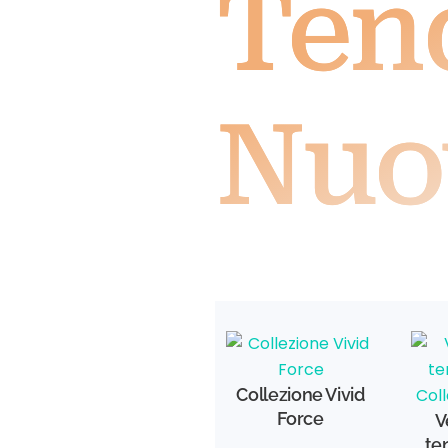
Ten
Nuo
Collezione Vivid
Force
V
te