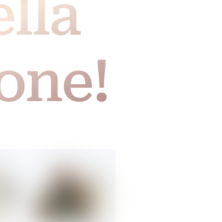
lla
one!