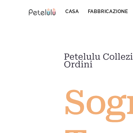
Vai
al
CASA
FABBRICAZIONE
contenuto
Petelulu Collez
Ordini
Sogn