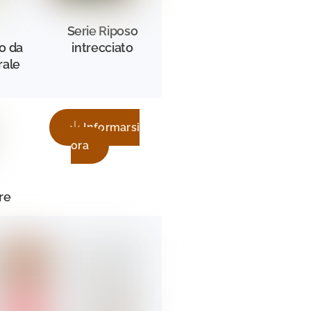
Serie Riposo
o da
intrecciato
rale
Informarsi
ora
re