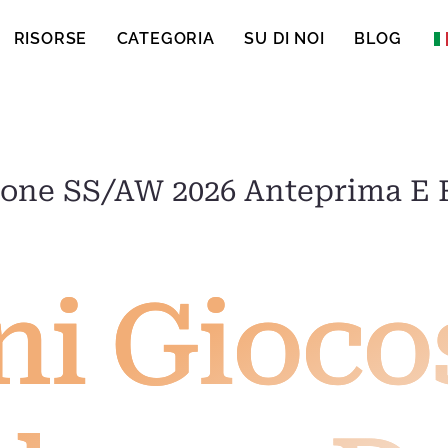
RISORSE
CATEGORIA
SU DI NOI
BLOG
Engli
ione SS/AW 2026 Anteprima E F
i Giocos