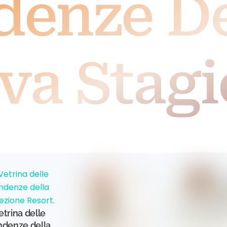
denze De
va Stagi
etrina delle
ndenze della