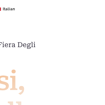
Italian
sh (United States)
iera Degli
i,