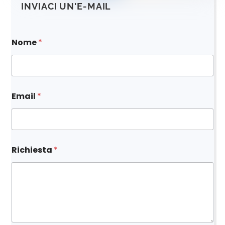
INVIACI UN'E-MAIL
Nome
*
E
Email
*
m
a
i
l
N
o
Richiesta
*
m
e
N
o
m
e