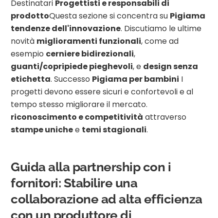
Destinatari
Progettisti e responsabili di
prodotto
Questa sezione si concentra su
Pigiama
tendenze dell'innovazione
. Discutiamo le ultime
novità
miglioramenti funzionali
, come ad
esempio
cerniere bidirezionali
,
guanti/copripiede pieghevoli
, e
design senza
etichetta
. Successo
Pigiama per bambini
I
progetti devono essere sicuri e confortevoli e al
tempo stesso migliorare il mercato.
riconoscimento e competitività
attraverso
stampe uniche
e
temi stagionali
.
Guida alla partnership con i
fornitori: Stabilire una
collaborazione ad alta efficienza
con un produttore di