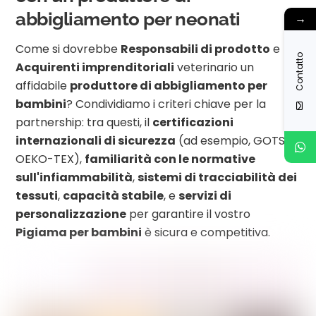
abbigliamento per neonati
→
Come si dovrebbe
Responsabili di prodotto
e
Contatto
Acquirenti imprenditoriali
veterinario un
affidabile
produttore di abbigliamento per
bambini
? Condividiamo i criteri chiave per la
partnership: tra questi, il
certificazioni
internazionali di sicurezza
(ad esempio, GOTS,
OEKO-TEX),
familiarità con le normative
sull'infiammabilità
,
sistemi di tracciabilità dei
tessuti
,
capacità stabile
, e
servizi di
personalizzazione
per garantire il vostro
Pigiama per bambini
è sicura e competitiva.