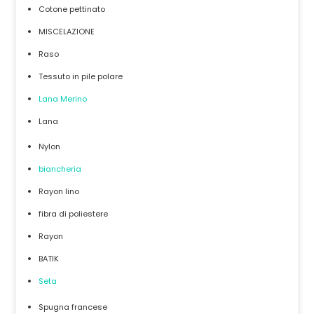
Cotone pettinato
MISCELAZIONE
Raso
Tessuto in pile polare
Lana Merino
Lana
Nylon
biancheria
Rayon lino
fibra di poliestere
Rayon
BATIK
Seta
Spugna francese