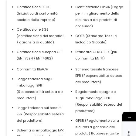
Certificazione BSCI
Certificazione CPSIA (Legge
(Iniziativa di conformità
per il miglioramento della
sociale delle imprese)
sicurezza dei prodotti di
consumo)
Certificazione SGS
(certificazione dei materiali
GOTS (Standard Tessile
/ garanzia di qualità)
Biologico Globale)
Certificazione europea CE
Standard OEKO-TEX (più
(EN 17394 / EN 14682)
conformità EN 71)
Conformità REACH
Schema tessile francese
EPR (Responsabilità estesa
Legge tedesca sugli
del produttore)
imballaggi EPR
(Responsabilità estesa del
Regolamento spagnolo
produttore)
sugli imballaggi EPR
(Responsabilità estesa del
Legge tedesca sui tessuti
produttore)
EPR (Responsabilità estesa
→
del produttore)
GPSR (Regolamento sulla
sicurezza generale dei
Schema di imballaggio EPR
prodotti) Rappresentante