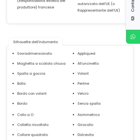
Contatto
(Responsabilità estesa del
autorizzato dell'UE (o
produttore) francese
Rappresentante dell'UE)
Silhouette dell'indumento
Sovradimensionato
Appliqued
Maglietta a scatola chiusa
All'uncinetto
Spalla a goccia
Volant
Bolla
Perline
Bordo con volant
Velcro
Bordo
Senza spalla
Collo a O
Asimmetrico
Colletto risvoltato
Girocollo
Collare quadrato
Dolcevita