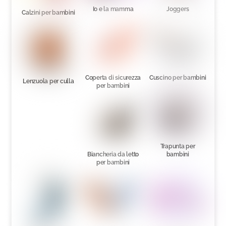
Io e la mamma
Joggers
Calzini per bambini
Coperta di sicurezza
Cuscino per bambini
Lenzuola per culla
per bambini
Trapunta per
Biancheria da letto
bambini
per bambini