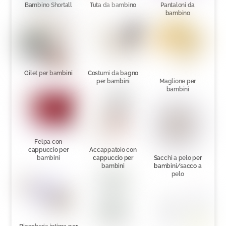
Bambino Shortall
Tuta da bambino
Pantaloni da
bambino
Gilet per bambini
Costumi da bagno
per bambini
Maglione per
bambini
Felpa con
cappuccio per
Accappatoio con
bambini
cappuccio per
Sacchi a pelo per
bambini
bambini/sacco a
pelo