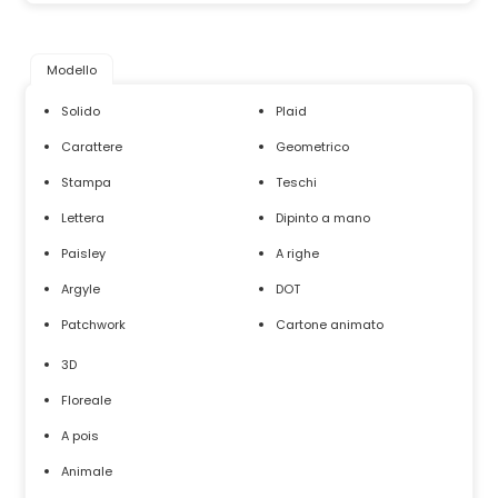
Modello
Solido
Plaid
Carattere
Geometrico
Stampa
Teschi
Lettera
Dipinto a mano
Paisley
A righe
Argyle
DOT
Patchwork
Cartone animato
3D
Floreale
A pois
Animale