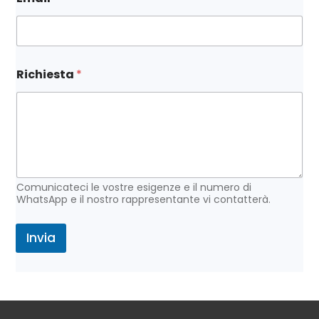
v
Richiesta
*
i
a
N
o
m
e
E
m
a
Comunicateci le vostre esigenze e il numero di
i
WhatsApp e il nostro rappresentante vi contatterà.
l
Invia