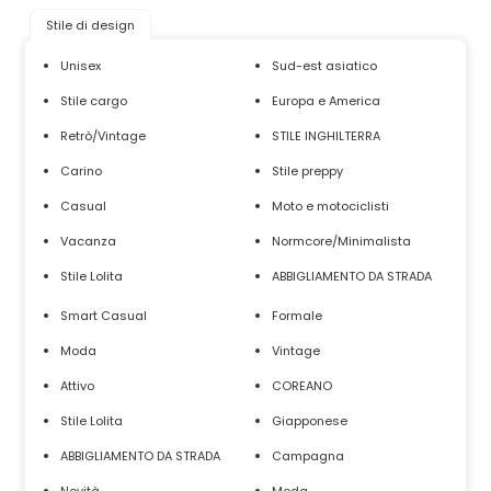
Stile di design
Unisex
Sud-est asiatico
Stile cargo
Europa e America
Retrò/Vintage
STILE INGHILTERRA
Carino
Stile preppy
Casual
Moto e motociclisti
Vacanza
Normcore/Minimalista
Stile Lolita
ABBIGLIAMENTO DA STRADA
Smart Casual
Formale
Moda
Vintage
Attivo
COREANO
Stile Lolita
Giapponese
ABBIGLIAMENTO DA STRADA
Campagna