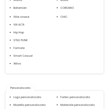
Novità
Moda
Bohemien
COREANO
Stile cinese
CHIC
VIA ALTA
Hip Hop
STILE PUNK
Formale
Smart Casual
Attivo
Personalizzato
Logo personalizzato
Farbic personalizzato
Modello personalizzato
Materiale personalizzato