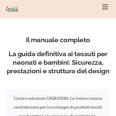
Vai
Men
al
contenuto
Il manuale completo
La guida definitiva ai tessuti per
neonati e bambini: Sicurezza,
prestazioni e struttura del design
Centro soluzioni OEM/ODM: La vostra risorsa
centralizzata per lo sviluppo di prodotti tessili
per bambini e la garanzia di conformità.