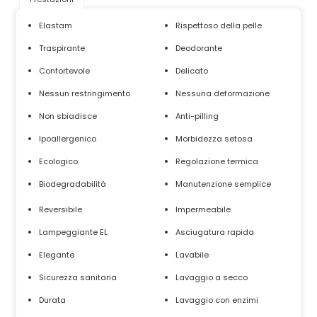
Elastam
Rispettoso della pelle
Traspirante
Deodorante
Confortevole
Delicato
Nessun restringimento
Nessuna deformazione
Non sbiadisce
Anti-pilling
Ipoallergenico
Morbidezza setosa
Ecologico
Regolazione termica
Biodegradabilità
Manutenzione semplice
Reversibile
Impermeabile
Lampeggiante EL
Asciugatura rapida
Elegante
Lavabile
Sicurezza sanitaria
Lavaggio a secco
Durata
Lavaggio con enzimi