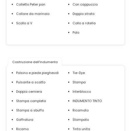
Colletto Peter pan
Con cappuccio
Collare da marinaio
Doppio strato
Scollo a V
Collo a rotella
Polo
Costruzione dell'indumento
Polsino e piede pieghevoli
Tie-Dye
Pulsante a scatto
Stampa
Doppia cerniera
Interblocco
Stampa completa
INDUMENTO TINTO
Stampa a sbuffo
Ricamato
Goffratura
Stampato
Ricamo
Tinta unita