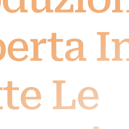
erta I
te Le