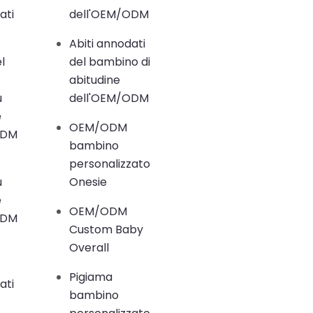
ati
dell'OEM/ODM
Abiti annodati
l
del bambino di
abitudine
u
dell'OEM/ODM
e
OEM/ODM
ODM
bambino
personalizzato
u
Onesie
e
OEM/ODM
ODM
Custom Baby
Overall
Pigiama
ati
bambino