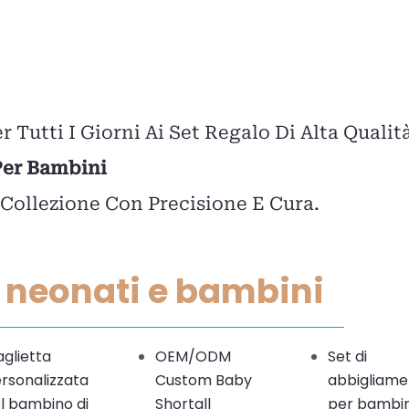
r Tutti I Giorni Ai Set Regalo Di Alta Qualit
 Per Bambini
 Collezione Con Precisione E Cura.
r neonati e bambini
glietta
OEM/ODM
Set di
rsonalizzata
Custom Baby
abbigliame
l bambino di
Shortall
per bambin