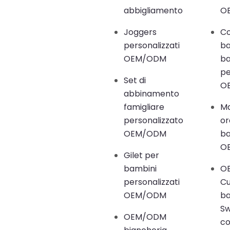
abbigliamento
O
Joggers
Co
personalizzati
ba
OEM/ODM
ba
pe
Set di
O
abbinamento
famigliare
Ma
personalizzato
or
OEM/ODM
ba
O
Gilet per
bambini
O
personalizzati
C
OEM/ODM
b
S
OEM/ODM
co