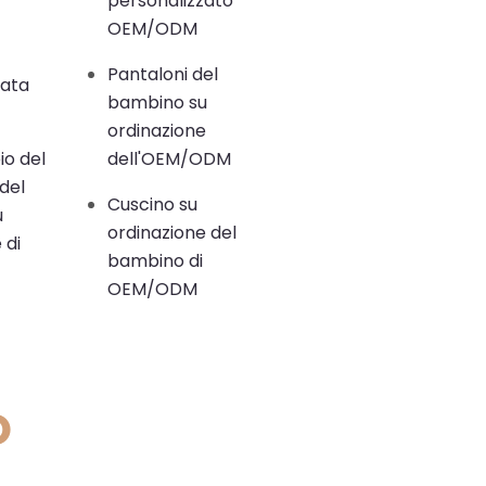
personalizzato
OEM/ODM
Pantaloni del
zata
bambino su
ordinazione
o del
dell'OEM/ODM
del
Cuscino su
u
ordinazione del
 di
bambino di
OEM/ODM
o