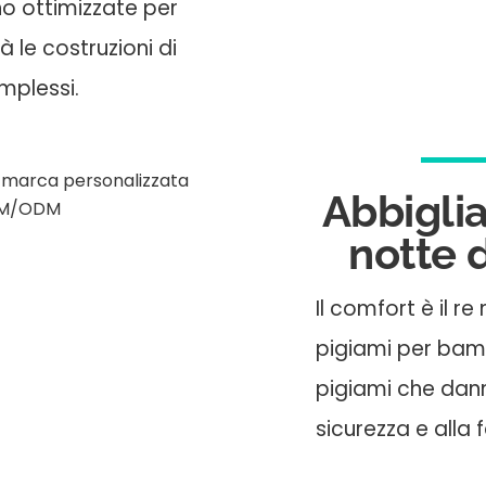
o ottimizzate per
à le costruzioni di
mplessi.
Abbigli
notte d
Il comfort è il r
pigiami per bam
pigiami che dann
sicurezza e alla f