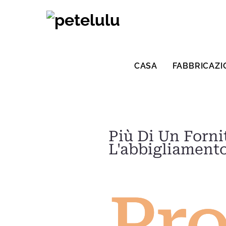
Vai
al
contenuto
CASA
FABBRICAZI
Più Di Un Forni
L'abbigliamento
Pr