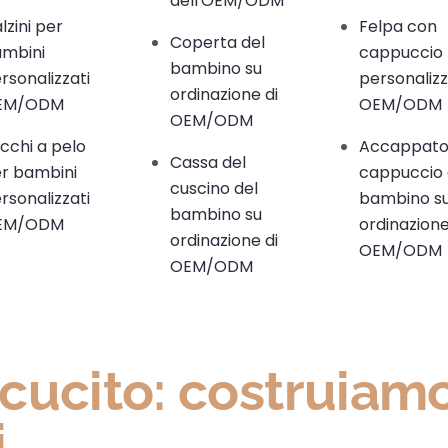
dell'OEM/ODM
lzini per
Felpa con
Coperta del
mbini
cappuccio
bambino su
rsonalizzati
personaliz
ordinazione di
EM/ODM
OEM/ODM
OEM/ODM
cchi a pelo
Accappatoi
Cassa del
r bambini
cappuccio 
cuscino del
rsonalizzati
bambino s
bambino su
EM/ODM
ordinazione
ordinazione di
OEM/ODM
OEM/ODM
cucito: costruiam
.