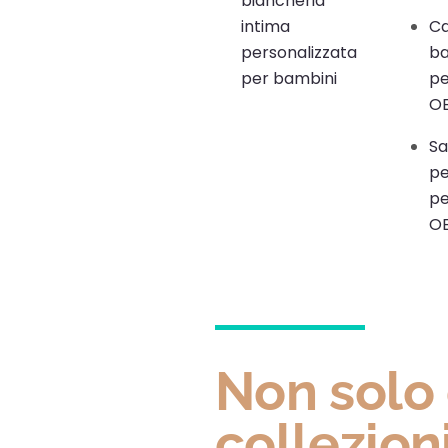
biancheria
intima
Ca
personalizzata
ba
per bambini
pe
O
Sa
pe
pe
O
Non solo 
collezioni