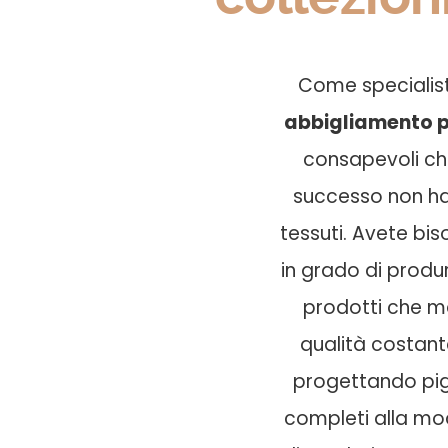
Come speciali
abbigliamento p
consapevoli ch
successo non ha
tessuti. Avete bis
in grado di produr
prodotti che 
qualità costante
progettando pigi
completi alla mod