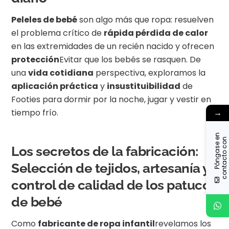
Peleles de bebé
son algo más que ropa: resuelven
el problema crítico de
rápida pérdida de calor
en las extremidades de un recién nacido y ofrecen
protección
Evitar que los bebés se rasquen. De
una
vida cotidiana
perspectiva, exploramos la
aplicación práctica
y
insustituibilidad
de
Footies para dormir por la noche, jugar y vestir en
→
tiempo frío.
P
ó
n
g
a
s
e
n
c
o
n
t
a
c
t
o
o
n
o
s
o
t
r
o
e
n
Los secretos de la fabricación:
Selección de tejidos, artesanía y
control de calidad de los patucos
de bebé
Como
fabricante de ropa infantil
revelamos los