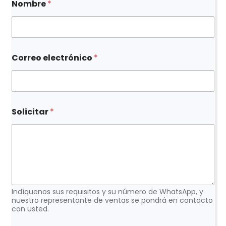
Nombre
*
o
m
b
r
e
e
Correo electrónico
*
l
e
c
t
r
ó
Solicitar
*
n
i
c
o
*
Indíquenos sus requisitos y su número de WhatsApp, y
nuestro representante de ventas se pondrá en contacto
con usted.