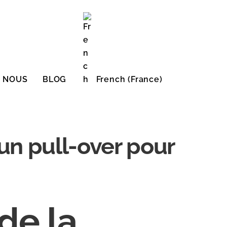
E NOUS
BLOG
French (France)
English (United States)
un pull-over pour
de la