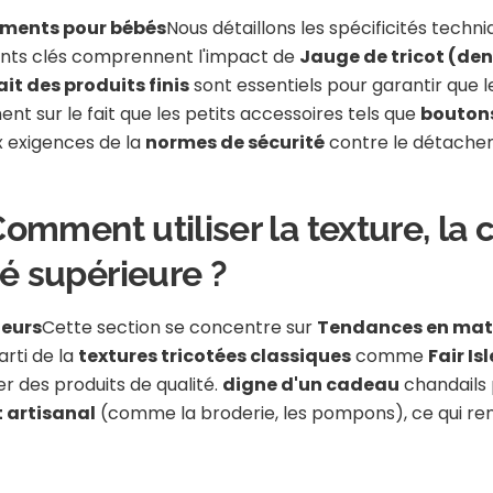
ements pour bébés
Nous détaillons les spécificités techn
ents clés comprennent l'impact de
Jauge de tricot (den
ait des produits finis
sont essentiels pour garantir que l
ent sur le fait que les petits accessoires tels que
boutons
x exigences de la
normes de sécurité
contre le détache
 Comment utiliser la texture, la 
té supérieure ?
neurs
Cette section se concentre sur
Tendances en mati
arti de la
textures tricotées classiques
comme
Fair Isl
 des produits de qualité.
digne d'un cadeau
chandails 
 artisanal
(comme la broderie, les pompons), ce qui ren