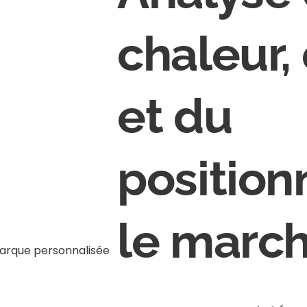
chaleur,
et du
positio
le marc