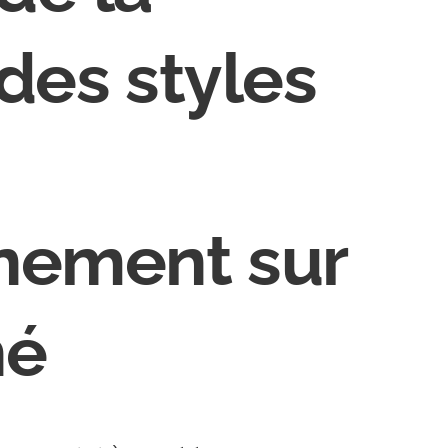
 des styles
nnement sur
hé