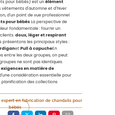
ots pour bébés) est un
élément
 vêtements d'automne et d'hiver
on, d'un point de vue professionnel
ts pour bébés
La perspective de
valeur fondamentale : fournir un
clients.
doux, léger et respirant
 présentons les principaux styles :
rdigan
et
Pull à capuche
En
es entre les deux groupes, on peut
groupes ne sont pas identiques.
t
exigences en matière de
it d'une considération essentielle pour
 planification des collections
 expert en fabrication de chandails pour
bébés