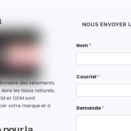
u
NOUS ENVOYER 
Nom
*
Courriel
*
e domaine des vêtements
dans les tissus naturels,
 OEM et ODM sont
N
ncer votre marque et à
Demande
*
o
m
d
e
 pour la