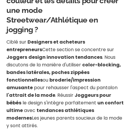
couleur et les détails pour créer
une mode
Streetwear/Athlétique en
jogging ?
Ciblé sur
Designers et acheteurs
entrepreneurs
Cette section se concentre sur
Joggers
design innovation tendances
. Nous
discutons de la manière d'utiliser
color-blocking,
bandes latérales, poches zippées
fonctionnelles
ou
broderie/impression
amusante
pour rehausser l'aspect du pantalon
l'attrait de la mode
. Réussir
Joggeurs pour
bébés
le design s'intègre parfaitement
un confort
ultime
avec
tendances athlétiques
modernes
Les jeunes parents soucieux de la mode
y sont attirés.