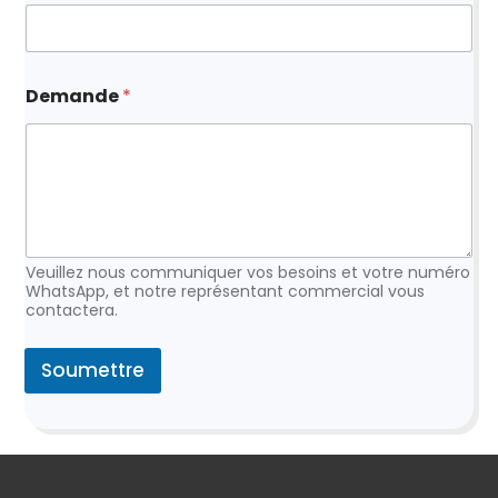
N
Demande
*
o
m
d
e
m
a
n
d
e
Veuillez nous communiquer vos besoins et votre numéro
p
WhatsApp, et notre représentant commercial vous
contactera.
a
r
Soumettre