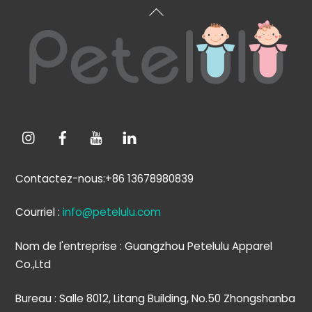
Retour
en
haut
de
page
Contactez-nous:+86 13678980839
Courriel :
info@petelulu.com
Nom de l'entreprise : Guangzhou Petelulu Apparel
Co.,Ltd
Bureau : Salle 8012, Litang Building, No.50 Zhongshanba