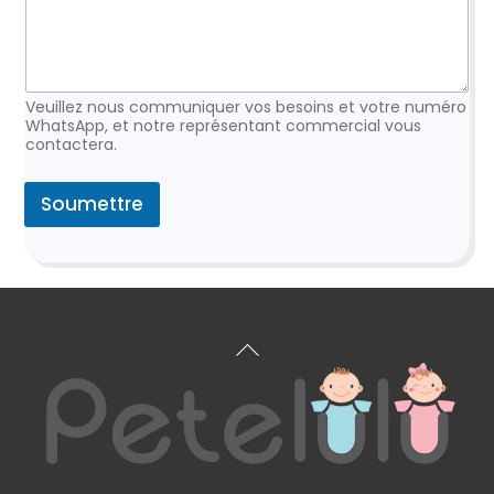
Veuillez nous communiquer vos besoins et votre numéro
WhatsApp, et notre représentant commercial vous
contactera.
Soumettre
Retour
en
haut
de
page