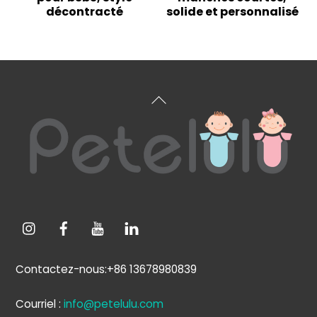
décontracté
solide et personnalisé
Retour
en
haut
de
page
Contactez-nous:+86 13678980839
Courriel :
info@petelulu.com