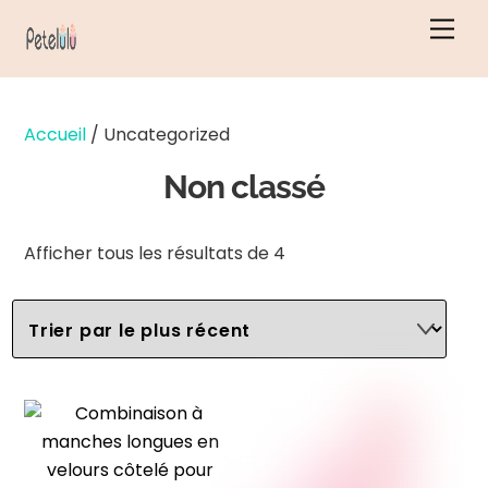
Skip
Men
to
content
Accueil
/ Uncategorized
Non classé
Classés
Afficher tous les résultats de 4
par
ordre
chronologique