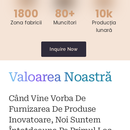
1800
80+
10k
Zona fabricii
Muncitori
Producția
lunară
Inquire Now
Valoarea Noastră
Când Vine Vorba De
Furnizarea De Produse
Inovatoare, Noi Suntem