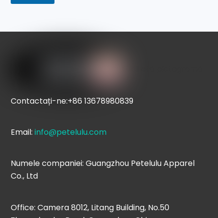
Etichetă pictogramă
Contactați-ne:+86 13678980839
Email:
info@petelulu.com
Numele companiei: Guangzhou Petelulu Apparel
Co., Ltd
Office: Camera 8012, Litang Building, No.50