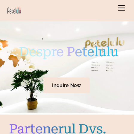
Salt
Înapoi
Men
la
sus
conținut
Despre Petelulu
Inquire Now
Partenerul Dvs.