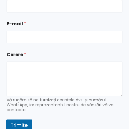
N
E-mail
*
u
m
e
*
*
Cerere
*
Vă rugăm să ne furnizați cerințele dvs. și numărul
WhatsApp, iar reprezentantul nostru de vânzări vă va
contacta.
Trimite