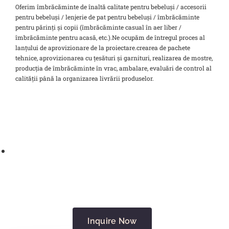
Oferim îmbrăcăminte de înaltă calitate pentru bebeluși / accesorii
pentru bebeluși / lenjerie de pat pentru bebeluși / îmbrăcăminte
pentru părinți și copii (îmbrăcăminte casual în aer liber /
îmbrăcăminte pentru acasă, etc.).Ne ocupăm de întregul proces al
lanțului de aprovizionare de la proiectare.crearea de pachete
tehnice, aprovizionarea cu țesături și garnituri, realizarea de mostre,
producția de îmbrăcăminte în vrac, ambalare, evaluări de control al
calității până la organizarea livrării produselor.
Inquire Now