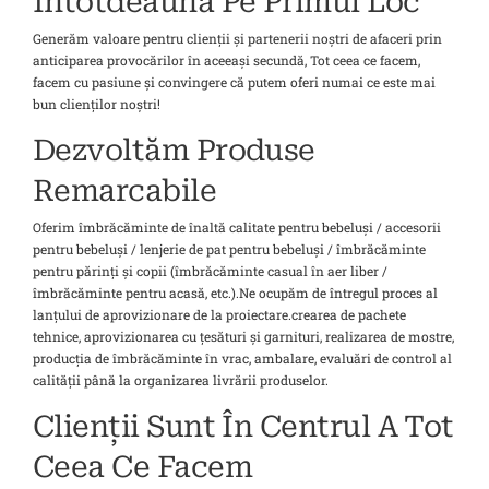
Întotdeauna Pe Primul Loc
Generăm valoare pentru clienții și partenerii noștri de afaceri prin
anticiparea provocărilor în aceeași secundă, Tot ceea ce facem,
facem cu pasiune și convingere că putem oferi numai ce este mai
bun clienților noștri!
Dezvoltăm Produse
Remarcabile
Oferim îmbrăcăminte de înaltă calitate pentru bebeluși / accesorii
pentru bebeluși / lenjerie de pat pentru bebeluși / îmbrăcăminte
pentru părinți și copii (îmbrăcăminte casual în aer liber /
îmbrăcăminte pentru acasă, etc.).Ne ocupăm de întregul proces al
lanțului de aprovizionare de la proiectare.crearea de pachete
tehnice, aprovizionarea cu țesături și garnituri, realizarea de mostre,
producția de îmbrăcăminte în vrac, ambalare, evaluări de control al
calității până la organizarea livrării produselor.
Clienții Sunt În Centrul A Tot
Ceea Ce Facem