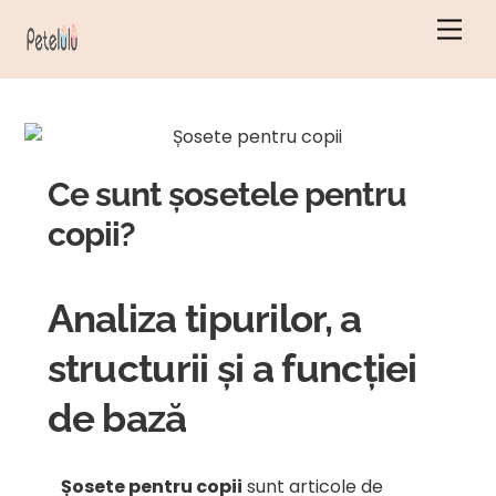
Salt
Men
la
conținut
Ce sunt șosetele pentru
copii?
Analiza tipurilor, a
structurii și a funcției
de bază
Șosete pentru copii
sunt articole de