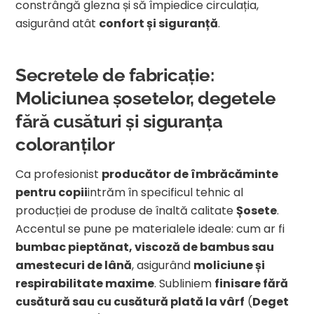
constrângă glezna și să împiedice circulația,
asigurând atât
confort și siguranță
.
Secretele de fabricație:
Moliciunea șosetelor, degetele
fără cusături și siguranța
coloranților
Ca profesionist
producător de îmbrăcăminte
pentru copii
intrăm în specificul tehnic al
producției de produse de înaltă calitate
Șosete
.
Accentul se pune pe materialele ideale: cum ar fi
bumbac pieptănat, viscoză de bambus sau
amestecuri de lână
, asigurând
moliciune și
respirabilitate maxime
. Subliniem
finisare fără
cusătură sau cu cusătură plată la vârf
(
Deget