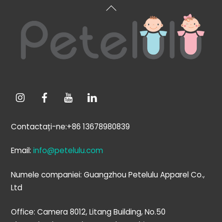
Înapoi
sus
Contactați-ne:+86 13678980839
Email:
info@petelulu.com
Numele companiei: Guangzhou Petelulu Apparel Co.,
Ltd
Office: Camera 8012, Litang Building, No.50