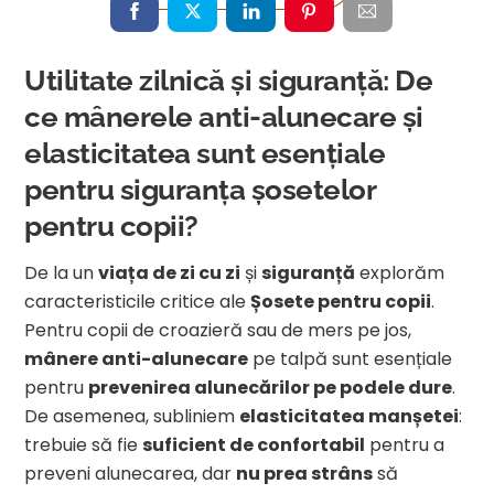
Utilitate zilnică și siguranță: De
ce mânerele anti-alunecare și
elasticitatea sunt esențiale
pentru siguranța șosetelor
pentru copii?
De la un
viața de zi cu zi
și
siguranță
explorăm
caracteristicile critice ale
Șosete pentru copii
.
Pentru copii de croazieră sau de mers pe jos,
mânere anti-alunecare
pe talpă sunt esențiale
pentru
prevenirea alunecărilor pe podele dure
.
De asemenea, subliniem
elasticitatea manșetei
:
trebuie să fie
suficient de confortabil
pentru a
preveni alunecarea, dar
nu prea strâns
să