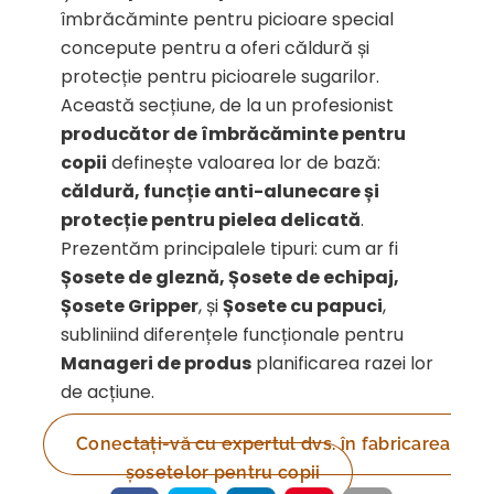
îmbrăcăminte pentru picioare special
concepute pentru a oferi căldură și
protecție pentru picioarele sugarilor.
Această secțiune, de la un profesionist
producător de îmbrăcăminte pentru
copii
definește valoarea lor de bază:
căldură, funcție anti-alunecare și
protecție pentru pielea delicată
.
Prezentăm principalele tipuri: cum ar fi
Șosete de gleznă, Șosete de echipaj,
Șosete Gripper
, și
Șosete cu papuci
,
subliniind diferențele funcționale pentru
Manageri de produs
planificarea razei lor
de acțiune.
Conectați-vă cu expertul dvs. în fabricarea
șosetelor pentru copii