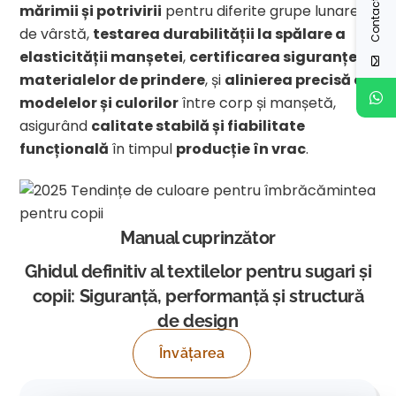
Contactați-ne
mărimii și potrivirii
pentru diferite grupe lunare
de vârstă,
testarea durabilității la spălare a
elasticității manșetei
,
certificarea siguranței
materialelor de prindere
, și
alinierea precisă a
modelelor și culorilor
între corp și manșetă,
asigurând
calitate stabilă și fiabilitate
funcțională
în timpul
producție în vrac
.
Manual cuprinzător
Ghidul definitiv al textilelor pentru sugari și
copii: Siguranță, performanță și structură
de design
Învățarea