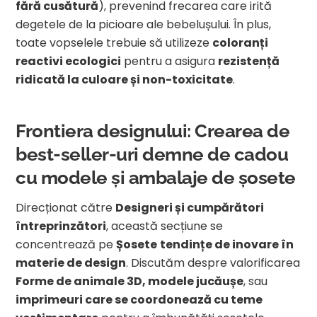
fără cusătură
), prevenind frecarea care irită
degetele de la picioare ale bebelușului. În plus,
toate vopselele trebuie să utilizeze
coloranți
reactivi ecologici
pentru a asigura
rezistență
ridicată la culoare și non-toxicitate
.
Frontiera designului: Crearea de
best-seller-uri demne de cadou
cu modele și ambalaje de șosete
Direcționat către
Designeri și cumpărători
întreprinzători
, această secțiune se
concentrează pe
Șosete
tendințe de inovare în
materie de design
. Discutăm despre valorificarea
Forme de animale 3D, modele jucăușe
, sau
imprimeuri care se coordonează cu teme