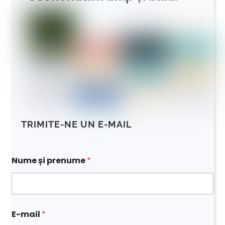
TRIMITE-NE UN E-MAIL
ș
Nume și prenume
*
i
c
e
r
e
r
E-mail
*
e