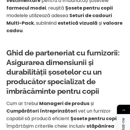
vestimentare
pentru a îmbunătăți șosetele
farmecul modei
. reușită
Șosete pentru copii
modelele utilizează adesea
Seturi de cadouri
Multi-Pack
, subliniind
estetică vizuală
și
valoare
cadou
.
Ghid de parteneriat cu furnizorii:
Asigurarea dimensiunii și
durabilității șosetelor cu un
producător specializat de
îmbrăcăminte pentru copii
Cum ar trebui
Manageri de produs
și
→
Cumpărători întreprinzători
vet un furnizor
capabil să producă eficient
Șosete pentru copii
?
Împărtășim criteriile cheie: inclusiv
stăpânirea