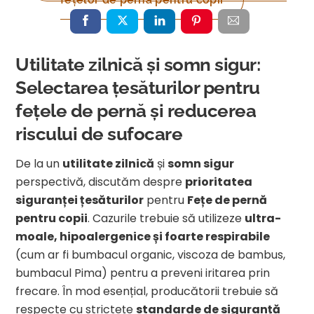
Utilitate zilnică și somn sigur:
Selectarea țesăturilor pentru
fețele de pernă și reducerea
riscului de sufocare
De la un
utilitate zilnică
și
somn sigur
perspectivă, discutăm despre
prioritatea
siguranței țesăturilor
pentru
Fețe de pernă
pentru copii
. Cazurile trebuie să utilizeze
ultra-
moale, hipoalergenice și foarte respirabile
(cum ar fi bumbacul organic, viscoza de bambus,
bumbacul Pima) pentru a preveni iritarea prin
frecare. În mod esențial, producătorii trebuie să
respecte cu strictețe
standarde de siguranță