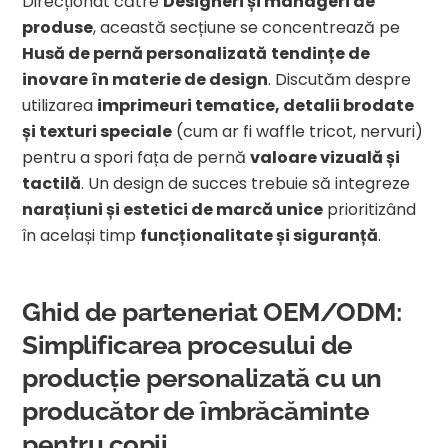
Direcționat către
Designeri și manageri de
produse
, această secțiune se concentrează pe
Husă de pernă personalizată
tendințe de
inovare în materie de design
. Discutăm despre
utilizarea
imprimeuri tematice, detalii brodate
și texturi speciale
(cum ar fi waffle tricot, nervuri)
pentru a spori fața de pernă
valoare vizuală și
tactilă
. Un design de succes trebuie să integreze
narațiuni și estetici de marcă unice
prioritizând
în același timp
funcționalitate și siguranță
.
Ghid de parteneriat OEM/ODM:
Simplificarea procesului de
producție personalizată cu un
producător de îmbrăcăminte
pentru copii