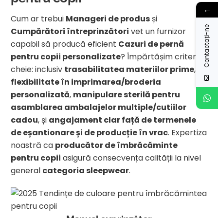
←
Cum ar trebui
Manageri de produs
și
Contactați-ne
Cumpărători întreprinzători
vet un furnizor
capabil să producă eficient
Cazuri de pernă
pentru copii personalizate
? Împărtășim criteriile
cheie: inclusiv
trasabilitatea materiilor prime
,
flexibilitate în imprimarea/broderia
personalizată
,
manipulare sterilă pentru
asamblarea ambalajelor multiple/cutiilor
cadou
, și
angajament clar față de termenele
de eșantionare și de producție în vrac
. Expertiza
noastră ca
producător de îmbrăcăminte
pentru copii
asigură consecvența calității la nivel
general
categoria sleepwear
.