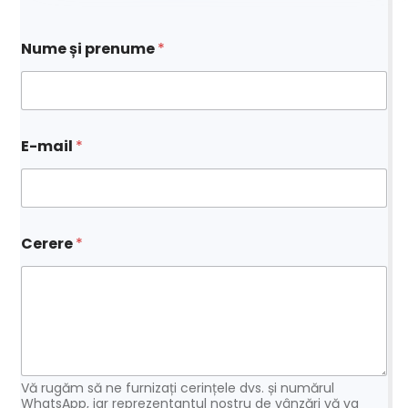
Nume și prenume
*
E
E-mail
*
-
m
a
i
l
*
Cerere
*
C
e
r
e
r
e
Vă rugăm să ne furnizați cerințele dvs. și numărul
WhatsApp, iar reprezentantul nostru de vânzări vă va