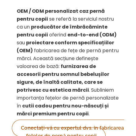
OEM / ODM personalizat caz pernă
pentru copii
se referă la serviciul nostru
ca un
producător de îmbrăcăminte
pentru copii
oferind
end-to-end (ODM)
sau
proiectare conform specificațiilor
(OEM)
fabricarea de fețe de pernă pentru
mărci. Această secțiune definește
valoarea de bază:
furnizarea de
accesorii pentru somnul bebelușilor
sigure, de înaltă calitate, care se
potrivesc cu estetica mărcii
. Subliniem
importanța fețelor de pernă personalizate
în
cutii cadou pentru nou-născuți și
mărci premium pentru copii
.
Conectați-vă cu expertul dvs. în fabricarea
fețelor de pernă pentru copii