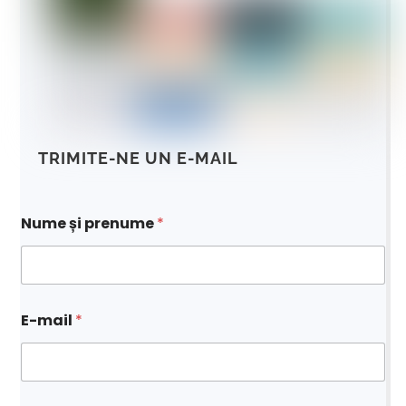
TRIMITE-NE UN E-MAIL
Nume și prenume
*
*
E-mail
*
*
n
u
m
e