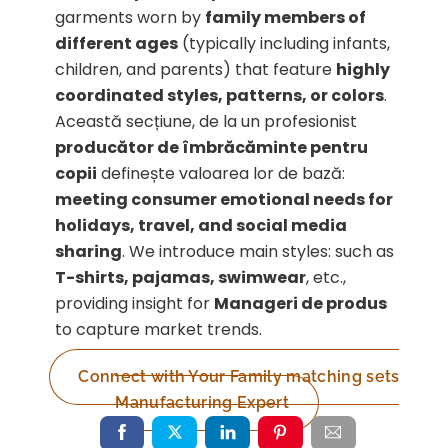
garments worn by
family members of
different ages
(typically including infants,
children, and parents) that feature
highly
coordinated styles, patterns, or colors
.
Această secțiune, de la un profesionist
producător de îmbrăcăminte pentru
copii
definește valoarea lor de bază:
meeting consumer emotional needs for
holidays, travel, and social media
sharing
. We introduce main styles: such as
T-shirts, pajamas, swimwear
, etc.,
providing insight for
Manageri de produs
to capture market trends.
Connect with Your Family matching sets
Manufacturing Expert