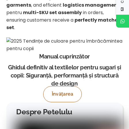
garments
, and efficient
logistics management
pentru
multi-SKU set assembly
in orders,
ensuring customers receive a
perfectly matched
set
.
Manual cuprinzător
Ghidul definitiv al textilelor pentru sugari și
copii: Siguranță, performanță și structură
de design
Învățarea
Despre Petelulu