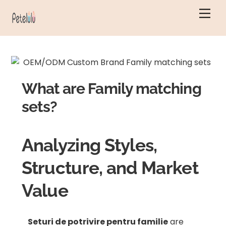
Salt
Men
la
conținut
What are Family matching
sets?
Analyzing Styles,
Structure, and Market
Value
Seturi de potrivire pentru familie
are