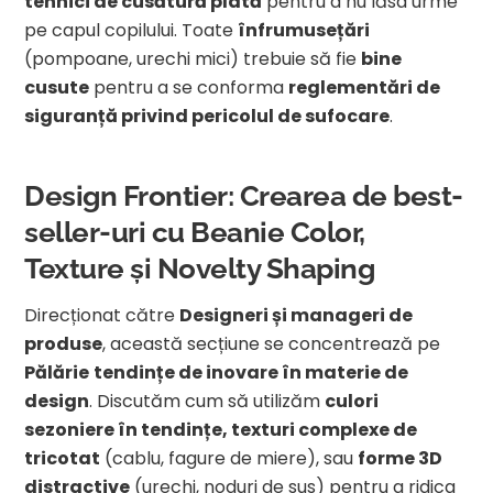
tehnici de cusătură plată
pentru a nu lăsa urme
pe capul copilului. Toate
înfrumusețări
(pompoane, urechi mici) trebuie să fie
bine
cusute
pentru a se conforma
reglementări de
siguranță privind pericolul de sufocare
.
Design Frontier: Crearea de best-
seller-uri cu Beanie Color,
Texture și Novelty Shaping
Direcționat către
Designeri și manageri de
produse
, această secțiune se concentrează pe
Pălărie
tendințe de inovare în materie de
design
. Discutăm cum să utilizăm
culori
sezoniere în tendințe, texturi complexe de
tricotat
(cablu, fagure de miere), sau
forme 3D
distractive
(urechi, noduri de sus) pentru a ridica