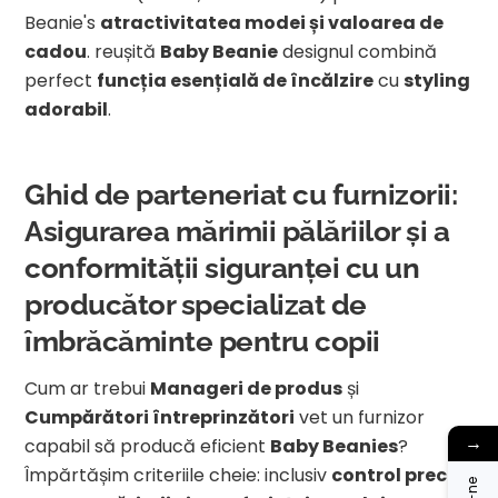
Beanie's
atractivitatea modei și valoarea de
cadou
. reușită
Baby Beanie
designul combină
perfect
funcția esențială de încălzire
cu
styling
adorabil
.
Ghid de parteneriat cu furnizorii:
Asigurarea mărimii pălăriilor și a
conformității siguranței cu un
producător specializat de
îmbrăcăminte pentru copii
Cum ar trebui
Manageri de produs
și
Cumpărători întreprinzători
vet un furnizor
→
capabil să producă eficient
Baby Beanies
?
Împărtășim criteriile cheie: inclusiv
control precis