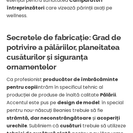
esențial pentru sănătatea
Cumpărători
întreprinzători
care vizează părinții axați pe
wellness.
Secretele de fabricație: Grad de
potrivire a pălăriilor, planeitatea
cusăturilor și siguranța
ornamentelor
Ca profesionist
producător de îmbrăcăminte
pentru copii
intrăm în specificul tehnic al
producției de produse de înaltă calitate
Pălării
.
Accentul este pus pe
design de model
: în special
pentru nou-născuți Beanies trebuie să fie
strâmtă, dar neconstrângătoare
și
acoperiți
urechile
. Subliniem că
cusături
trebuie să utilizeze