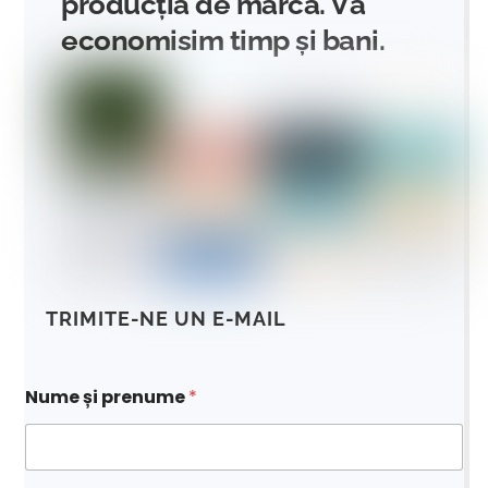
producția de marcă. Vă
economisim timp și bani.
TRIMITE-NE UN E-MAIL
E
Nume și prenume
*
-
m
a
i
l