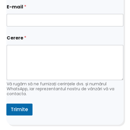
N
E-mail
*
u
m
e
e
-
m
Cerere
*
a
i
l
Vă rugăm să ne furnizați cerințele dvs. și numărul
WhatsApp, iar reprezentantul nostru de vânzări vă va
contacta.
Trimite