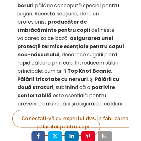
boruri
pălărie concepută special pentru
sugari. Această secțiune, de la un
profesionist
producător de
îmbrăcăminte pentru copii
definește
valoarea sa de bază:
asigurarea unei
protecții termice esențiale pentru capul
nou-născutului
, deoarece sugarii pierd
rapid căldura prin cap. Introducem stiluri
principale: cum ar fi
Top Knot Beanie,
Pălării tricotate cu nervuri
, și
Pălării cu
două straturi
, subliniind că o
potrivire
confortabilă
este esențială pentru
prevenirea alunecării și asigurarea căldurii.
Conectați-vă cu expertul dvs. în fabricarea
pălăriilor pentru copii