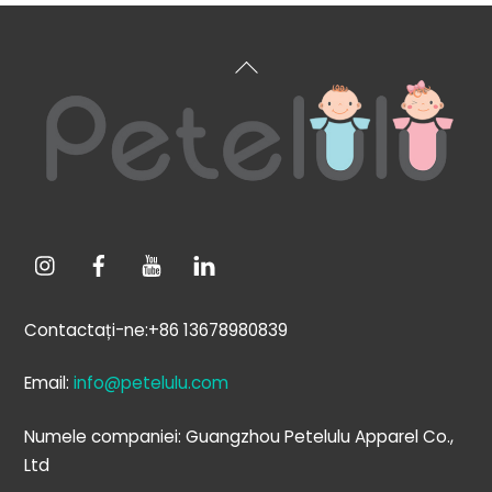
Înapoi
sus
Contactați-ne:+86 13678980839
Email:
info@petelulu.com
Numele companiei: Guangzhou Petelulu Apparel Co.,
Ltd