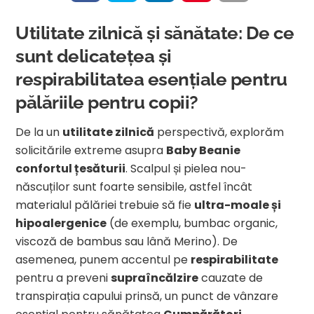
Utilitate zilnică și sănătate: De ce
sunt delicatețea și
respirabilitatea esențiale pentru
pălăriile pentru copii?
De la un
utilitate zilnică
perspectivă, explorăm
solicitările extreme asupra
Baby Beanie
confortul țesăturii
. Scalpul și pielea nou-
născuților sunt foarte sensibile, astfel încât
materialul pălăriei trebuie să fie
ultra-moale și
hipoalergenice
(de exemplu, bumbac organic,
viscoză de bambus sau lână Merino). De
asemenea, punem accentul pe
respirabilitate
pentru a preveni
supraîncălzire
cauzate de
transpirația capului prinsă, un punct de vânzare