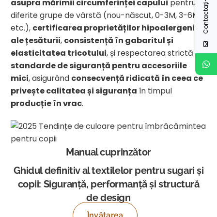
Contactați-ne
asupra mărimii circumferinței capului
pentru
diferite grupe de vârstă (nou-născut, 0-3M, 3-6M,
etc.),
certificarea proprietăților hipoalergenice
ale țesăturii
,
consistență în gabaritul și
elasticitatea tricotului
, și respectarea strictă a
standarde de siguranță pentru accesoriile
mici
, asigurând
consecvență ridicată în ceea ce
privește calitatea și siguranța
în timpul
producție în vrac
.
Manual cuprinzător
Ghidul definitiv al textilelor pentru sugari și
copii: Siguranță, performanță și structură
de design
Învățarea