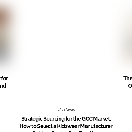
 for
The
and
O
12/05/2026
Strategic Sourcing for the GCC Market:
How to Select a Kidswear Manufacturer