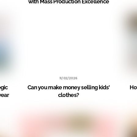
with Mass Production Excellence
11/02/2026
egic
Can you make money selling kids’
How
wear
clothes?