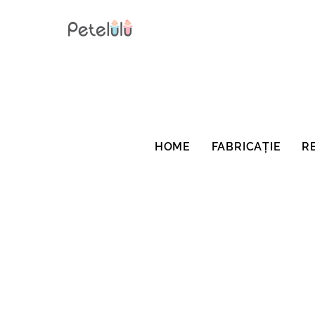
Salt
la
conținut
HOME
FABRICAȚIE
R