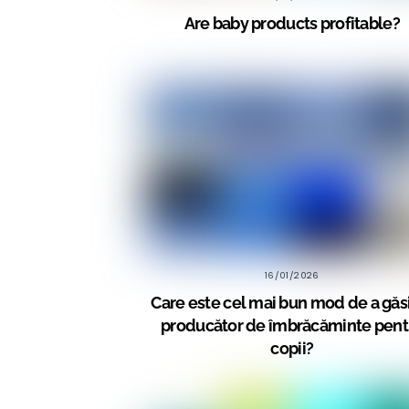
Are baby products profitable?
16/01/2026
Care este cel mai bun mod de a găs
producător de îmbrăcăminte pent
copii?