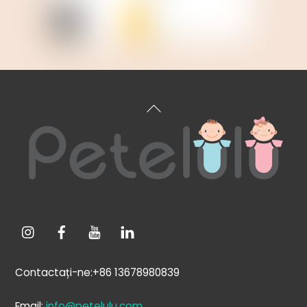
Înapoi
sus
Contactați-ne:+86 13678980839
Email:
info@petelulu.com