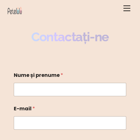
Salt
Men
la
conținut
Contactați-ne
Nume și prenume
*
E-mail
*
e