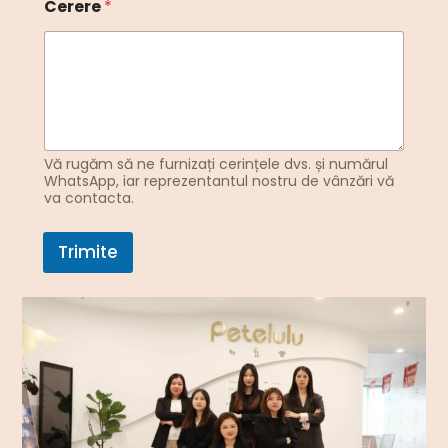
Cerere
*
-
m
a
i
l
ș
i
e
-
Vă rugăm să ne furnizați cerințele dvs. și numărul
m
WhatsApp, iar reprezentantul nostru de vânzări vă
va contacta.
a
i
l
Trimite