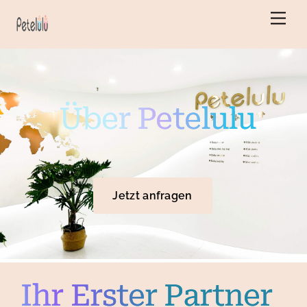
Zum
Zurück
Men
Inhalt
zum
springen
Anfang
Über Petelulu
Jetzt anfragen
Ihr Erster Partner