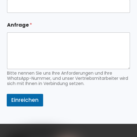
f
r
a
g
Anfrage
*
e
A
n
f
r
a
g
e
Bitte nennen Sie uns Ihre Anforderungen und Ihre
WhatsApp-Nummer, und unser Vertriebsmitarbeiter wird
sich mit Ihnen in Verbindung setzen.
Einreichen