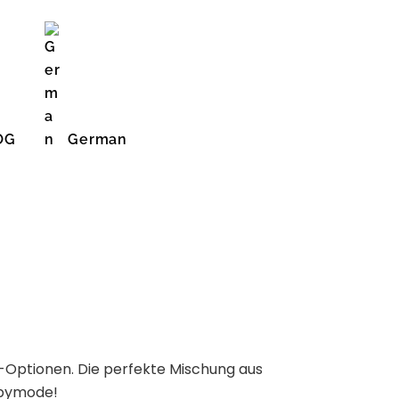
OG
German
English (United States)
-Optionen. Die perfekte Mischung aus
Babymode!