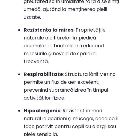
greutatea sa în umiditate fără a se simți
umedă, ajutând la menținerea pielii
uscate.
Rezistența la miros
:
Proprietățile
naturale ale fibrelor împiedică
acumularea bacteriilor, reducând
mirosurile și nevoia de spălare
frecventă.
​
Respirabilitate
:
Structura lânii Merino
permite un flux de aer excelent,
prevenind supraîncălzirea în timpul
activităților fizice.
​
Hipoalergenic
:
Rezistent în mod
natural la acarieni și mucegai, ceea ce îl
face potrivit pentru copiii cu alergii sau
piele sensibilă.