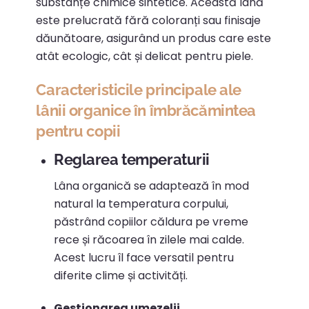
substanțe chimice sintetice.
Această lână
este prelucrată fără coloranți sau finisaje
dăunătoare, asigurând un produs care este
atât ecologic, cât și delicat pentru piele.
Caracteristicile principale ale
lânii organice în îmbrăcămintea
pentru copii
Reglarea temperaturii
Lâna organică se adaptează în mod
natural la temperatura corpului,
păstrând copiilor căldura pe vreme
rece și răcoarea în zilele mai calde.
Acest lucru îl face versatil pentru
diferite clime și activități.
​
Gestionarea umezelii