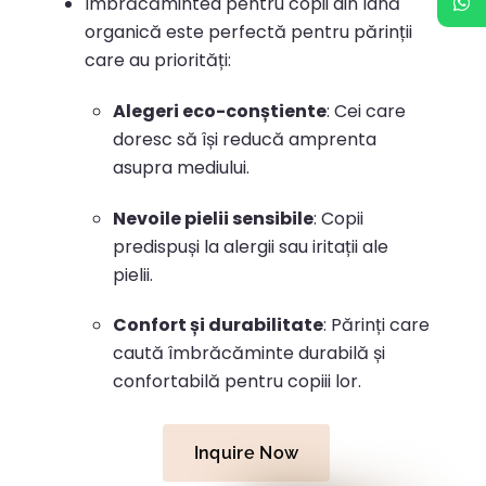
Îmbrăcămintea pentru copii din lână
organică este perfectă pentru părinții
care au priorități:
Alegeri eco-conștiente
:
Cei care
doresc să își reducă amprenta
asupra mediului.
Nevoile pielii sensibile
:
Copii
predispuși la alergii sau iritații ale
pielii.
Confort și durabilitate
:
Părinți care
caută îmbrăcăminte durabilă și
confortabilă pentru copiii lor.
Inquire Now