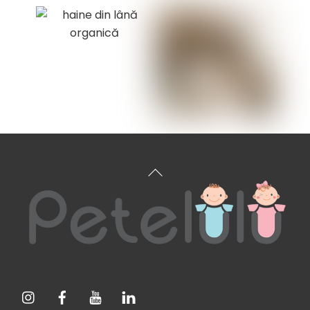
Înapoi
sus