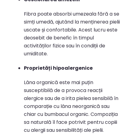
Fibra poate absorbi umezeala fără a se
simți umedă, ajutând la menținerea pielii
uscate și confortabile.
Acest lucru este
deosebit de benefic în timpul
activităților fizice sau în condiții de
umiditate.
​
Proprietăți hipoalergenice
Lâna organică este mai puțin
susceptibilă de a provoca reacții
alergice sau de a irita pielea sensibilă în
comparație cu lâna neorganică sau
chiar cu bumbacul organic.
Compoziția
sa naturală îl face potrivit pentru copiii
cu alergii sau sensibilități ale pielii.
​