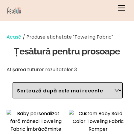
Salt
Men
la
conținut
Acasă
/ Produse etichetate "Toweling Fabric"
Țesătură pentru prosoape
Sortate
Afișarea tuturor rezultatelor 3
după
cele
mai
recente