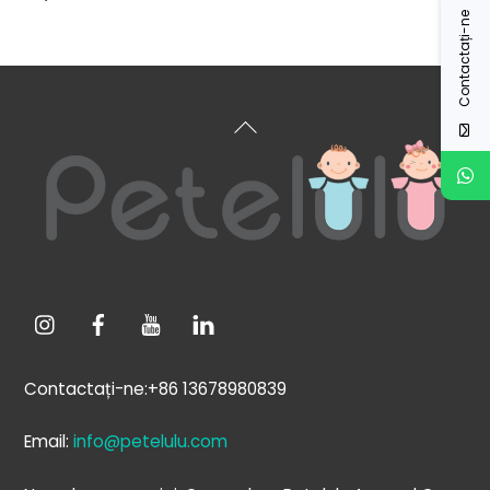
Contactați-ne
Înapoi
sus
Contactați-ne:+86 13678980839
Email:
info@petelulu.com