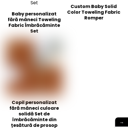
Custom Baby Solid
Color Toweling Fabric
Baby personalizat
Romper
fără mâneci Toweling
Fabric Îmbrăcăminte
Set
Copil personalizat
fără mâneci culoare
solidă Set de
îmbrăcăminte din
→
țesătură de prosop