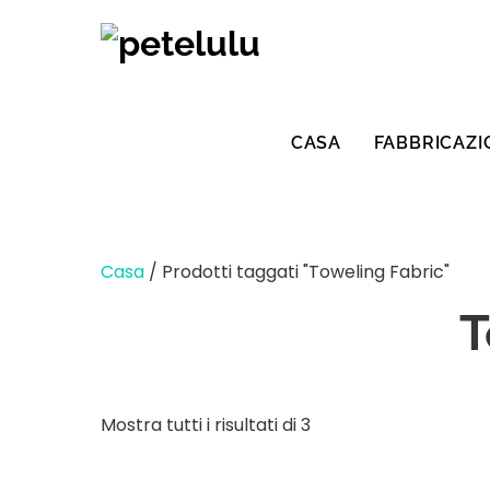
Vai
al
contenuto
CASA
FABBRICAZI
Casa
/ Prodotti taggati "Toweling Fabric"
T
Ordinati
Mostra tutti i risultati di 3
per
ultimi