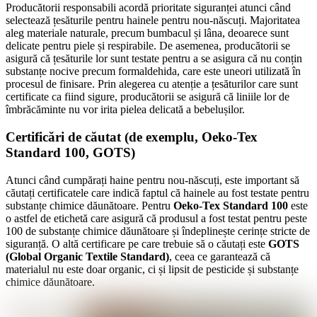
Producătorii responsabili acordă prioritate siguranței atunci când
selectează țesăturile pentru hainele pentru nou-născuți. Majoritatea
aleg materiale naturale, precum bumbacul și lâna, deoarece sunt
delicate pentru piele și respirabile. De asemenea, producătorii se
asigură că țesăturile lor sunt testate pentru a se asigura că nu conțin
substanțe nocive precum formaldehida, care este uneori utilizată în
procesul de finisare. Prin alegerea cu atenție a țesăturilor care sunt
certificate ca fiind sigure, producătorii se asigură că liniile lor de
îmbrăcăminte nu vor irita pielea delicată a bebelușilor.
Certificări de căutat (de exemplu, Oeko-Tex
Standard 100, GOTS)
Atunci când cumpărați haine pentru nou-născuți, este important să
căutați certificatele care indică faptul că hainele au fost testate pentru
substanțe chimice dăunătoare. Pentru
Oeko-Tex Standard 100
este
o astfel de etichetă care asigură că produsul a fost testat pentru peste
100 de substanțe chimice dăunătoare și îndeplinește cerințe stricte de
siguranță. O altă certificare pe care trebuie să o căutați este
GOTS
(Global Organic Textile Standard)
, ceea ce garantează că
materialul nu este doar organic, ci și lipsit de pesticide și substanțe
chimice dăunătoare.