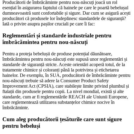
Producătorii de îmbrăcăminte pentru nou-născuți joacă un rol
esențial în asigurarea faptului că hainele pe care le poartă bebelușul
dumneavoastră sunt confortabile și sigure. Dar cum se asigură acești
producători că produsele lor îndeplinesc standardele de siguranță?
Iată o privire asupra pașilor cruciali pe care îi fac:
Reglementări și standarde industriale pentru
îmbrăcămintea pentru nou-născuți
Pentru a proteja bebelușii de produse potențial dăunătoare,
îmbrăcămintea pentru nou-născuți este supusă unor reglementări și
standarde de siguranță stricte. Aceste orientări acoperă totul, de la
tratamente chimice și coloranți până la potrivirea și etichetarea
hainelor. De exemplu, în SUA, producătorii de îmbrăcăminte pentru
nou-născuți trebuie să adere la Consumer Product Safety
Improvement Act (CPSIA), care stabilește limite privind plumbul și
ftalații din produsele pentru copii. La nivel mondial, există și alte
standarde, cum ar fi reglementările REACH ale Uniunii Europene,
care reglementează utilizarea substanțelor chimice nocive în
îmbrăcăminte.
Cum aleg producătorii țesăturile care sunt sigure
pentru bebeluși