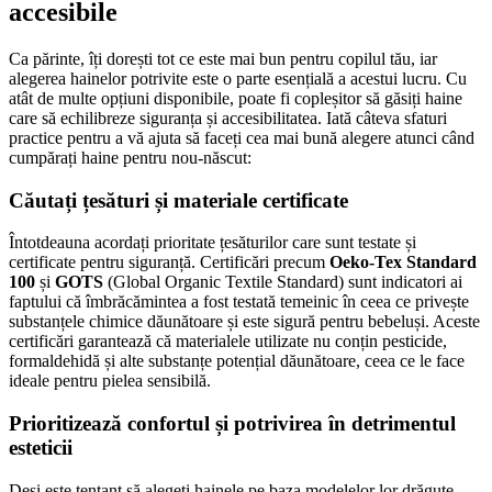
accesibile
Ca părinte, îți dorești tot ce este mai bun pentru copilul tău, iar
alegerea hainelor potrivite este o parte esențială a acestui lucru. Cu
atât de multe opțiuni disponibile, poate fi copleșitor să găsiți haine
care să echilibreze siguranța și accesibilitatea. Iată câteva sfaturi
practice pentru a vă ajuta să faceți cea mai bună alegere atunci când
cumpărați haine pentru nou-născut:
Căutați țesături și materiale certificate
Întotdeauna acordați prioritate țesăturilor care sunt testate și
certificate pentru siguranță. Certificări precum
Oeko-Tex Standard
100
și
GOTS
(Global Organic Textile Standard) sunt indicatori ai
faptului că îmbrăcămintea a fost testată temeinic în ceea ce privește
substanțele chimice dăunătoare și este sigură pentru bebeluși. Aceste
certificări garantează că materialele utilizate nu conțin pesticide,
formaldehidă și alte substanțe potențial dăunătoare, ceea ce le face
ideale pentru pielea sensibilă.
Prioritizează confortul și potrivirea în detrimentul
esteticii
Deși este tentant să alegeți hainele pe baza modelelor lor drăguțe,