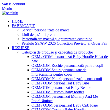
Salt la conținut
Meniu
HOME
FABRICAȚIE
Servicii personalizate de marcă
Linii de țesături premium
Personalizare masivă și optimizarea costurilor
Petelulu SS/AW 2026 Collection Preview & Order Fair
RESURSE
Categorii de produse și capacități de producție
OEM / ODM personalizat Baby Hoodie Halat de
baie
OEM/ODM Rochie personalizată pentru copii
OEM/ODM Seturi personalizate de
îmbrăcăminte pentru copii
OEM/ODM Pătură personalizată pentru copii
OEM / ODM personalizat Baby Bibs
OEM/ODM personalizat Baby Beanie
OEM/ODM Custom Baby footies
OEM/ODM personalizat Mommy And Me
Îmbrăcăminte
OEM / ODM personalizat Baby Crib foaie
OEM/ODM Custom Baby Hoodie