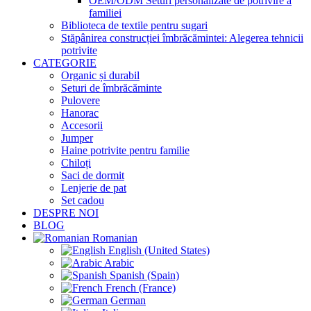
OEM/ODM Seturi personalizate de potrivire a
familiei
Biblioteca de textile pentru sugari
Stăpânirea construcției îmbrăcămintei: Alegerea tehnicii
potrivite
CATEGORIE
Organic și durabil
Seturi de îmbrăcăminte
Pulovere
Hanorac
Accesorii
Jumper
Haine potrivite pentru familie
Chiloți
Saci de dormit
Lenjerie de pat
Set cadou
DESPRE NOI
BLOG
Romanian
English (United States)
Arabic
Spanish (Spain)
French (France)
German