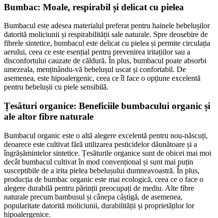
Bumbac: Moale, respirabil și delicat cu pielea
Bumbacul este adesea materialul preferat pentru hainele bebelușilor
datorită moliciunii și respirabilității sale naturale. Spre deosebire de
fibrele sintetice, bumbacul este delicat cu pielea și permite circulația
aerului, ceea ce este esențial pentru prevenirea iritațiilor sau a
disconfortului cauzate de căldură. În plus, bumbacul poate absorbi
umezeala, menținându-vă bebelușul uscat și confortabil. De
asemenea, este hipoalergenic, ceea ce îl face o opțiune excelentă
pentru bebelușii cu piele sensibilă.
Țesături organice: Beneficiile bumbacului organic și
ale altor fibre naturale
Bumbacul organic este o altă alegere excelentă pentru nou-născuți,
deoarece este cultivat fără utilizarea pesticidelor dăunătoare și a
îngrășămintelor sintetice. Țesăturile organice sunt de obicei mai moi
decât bumbacul cultivat în mod convențional și sunt mai puțin
susceptibile de a irita pielea bebelușului dumneavoastră. În plus,
producția de bumbac organic este mai ecologică, ceea ce o face o
alegere durabilă pentru părinții preocupați de mediu. Alte fibre
naturale precum bambusul și cânepa câștigă, de asemenea,
popularitate datorită moliciunii, durabilității și proprietăților lor
hipoalergenice.