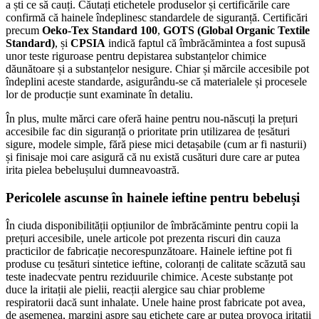
a ști ce să cauți. Căutați etichetele produselor și certificările care
confirmă că hainele îndeplinesc standardele de siguranță. Certificări
precum
Oeko-Tex Standard 100
,
GOTS (Global Organic Textile
Standard)
, și
CPSIA
indică faptul că îmbrăcămintea a fost supusă
unor teste riguroase pentru depistarea substanțelor chimice
dăunătoare și a substanțelor nesigure. Chiar și mărcile accesibile pot
îndeplini aceste standarde, asigurându-se că materialele și procesele
lor de producție sunt examinate în detaliu.
În plus, multe mărci care oferă haine pentru nou-născuți la prețuri
accesibile fac din siguranță o prioritate prin utilizarea de țesături
sigure, modele simple, fără piese mici detașabile (cum ar fi nasturii)
și finisaje moi care asigură că nu există cusături dure care ar putea
irita pielea bebelușului dumneavoastră.
Pericolele ascunse în hainele ieftine pentru bebeluși
În ciuda disponibilității opțiunilor de îmbrăcăminte pentru copii la
prețuri accesibile, unele articole pot prezenta riscuri din cauza
practicilor de fabricație necorespunzătoare. Hainele ieftine pot fi
produse cu țesături sintetice ieftine, coloranți de calitate scăzută sau
teste inadecvate pentru reziduurile chimice. Aceste substanțe pot
duce la iritații ale pielii, reacții alergice sau chiar probleme
respiratorii dacă sunt inhalate. Unele haine prost fabricate pot avea,
de asemenea, margini aspre sau etichete care ar putea provoca iritații