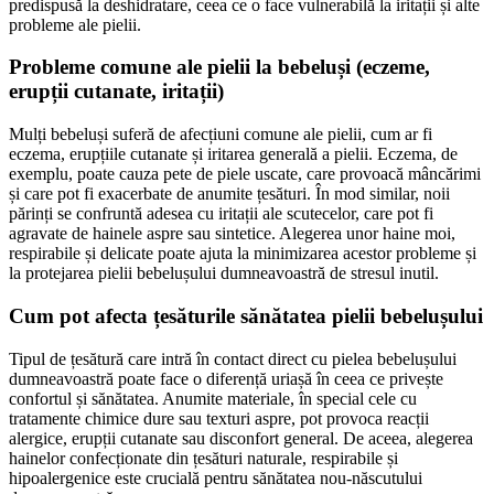
predispusă la deshidratare, ceea ce o face vulnerabilă la iritații și alte
probleme ale pielii.
Probleme comune ale pielii la bebeluși (eczeme,
erupții cutanate, iritații)
Mulți bebeluși suferă de afecțiuni comune ale pielii, cum ar fi
eczema, erupțiile cutanate și iritarea generală a pielii. Eczema, de
exemplu, poate cauza pete de piele uscate, care provoacă mâncărimi
și care pot fi exacerbate de anumite țesături. În mod similar, noii
părinți se confruntă adesea cu iritații ale scutecelor, care pot fi
agravate de hainele aspre sau sintetice. Alegerea unor haine moi,
respirabile și delicate poate ajuta la minimizarea acestor probleme și
la protejarea pielii bebelușului dumneavoastră de stresul inutil.
Cum pot afecta țesăturile sănătatea pielii bebelușului
Tipul de țesătură care intră în contact direct cu pielea bebelușului
dumneavoastră poate face o diferență uriașă în ceea ce privește
confortul și sănătatea. Anumite materiale, în special cele cu
tratamente chimice dure sau texturi aspre, pot provoca reacții
alergice, erupții cutanate sau disconfort general. De aceea, alegerea
hainelor confecționate din țesături naturale, respirabile și
hipoalergenice este crucială pentru sănătatea nou-născutului