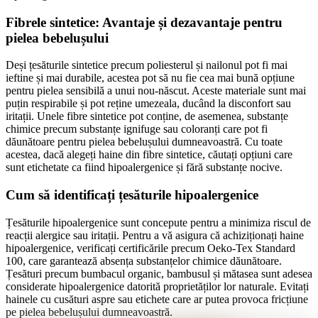
Fibrele sintetice: Avantaje și dezavantaje pentru
pielea bebelușului
Deși țesăturile sintetice precum poliesterul și nailonul pot fi mai
ieftine și mai durabile, acestea pot să nu fie cea mai bună opțiune
pentru pielea sensibilă a unui nou-născut. Aceste materiale sunt mai
puțin respirabile și pot reține umezeala, ducând la disconfort sau
iritații. Unele fibre sintetice pot conține, de asemenea, substanțe
chimice precum substanțe ignifuge sau coloranți care pot fi
dăunătoare pentru pielea bebelușului dumneavoastră. Cu toate
acestea, dacă alegeți haine din fibre sintetice, căutați opțiuni care
sunt etichetate ca fiind hipoalergenice și fără substanțe nocive.
Cum să identificați țesăturile hipoalergenice
Țesăturile hipoalergenice sunt concepute pentru a minimiza riscul de
reacții alergice sau iritații. Pentru a vă asigura că achiziționați haine
hipoalergenice, verificați certificările precum Oeko-Tex Standard
100, care garantează absența substanțelor chimice dăunătoare.
Țesături precum bumbacul organic, bambusul și mătasea sunt adesea
considerate hipoalergenice datorită proprietăților lor naturale. Evitați
hainele cu cusături aspre sau etichete care ar putea provoca fricțiune
pe pielea bebelușului dumneavoastră.