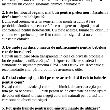
materialul nu conține substanțe chimice dăunătoare.
2. Este bumbacul organic mai bun pentru pielea nou-născutului
decât bumbacul obișnuit?
Bumbacul organic este, în general, mai moale și cultivat fără
pesticide dăunătoare, ceea ce îl face o alegere mai sigură și mai
confortabilă pentru nou-născuți. Cu toate acestea, bumbacul obișnuit
care nu este prelucrat poate fi în continuare sigur dacă nu conține
substanțe chimice.
3. De unde știu dacă o marcă de îmbrăcăminte pentru bebeluși
este de încredere?
Căutați mărci care oferă transparență în ceea ce privește procesele
lor de producție, utilizează țesături sigure certificate și aderă la
standarde de siguranță precum CPSIA sau Oeko-Tex. Recenzile și
recomandările altor părinți pot fi, de asemenea, utile.
4. Există coloranți specifici pe care ar trebui să îi evit în hainele
pentru copii?
Evitați coloranții azoici și coloranții chimici, deoarece aceștia pot
irita pielea bebelușului. Optați pentru haine etichetate ca fiind lipsite
de coloranți dăunători sau alegeți coloranți naturali pentru țesături,
care sunt de obicei mai siguri.
5. Pot spăla hainele pentru nou-născuți înainte de utilizare?