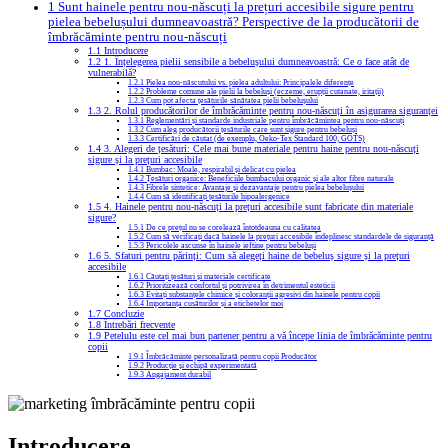
1
Sunt hainele pentru nou-născuți la prețuri accesibile sigure pentru
pielea bebelușului dumneavoastră? Perspective de la producătorii de
îmbrăcăminte pentru nou-născuți
1.1
Introducere
1.2
1. Înțelegerea pielii sensibile a bebelușului dumneavoastră: Ce o face atât de
vulnerabilă?
1.2.1
Pielea nou-născutului vs. pielea adultului: Principalele diferențe
1.2.2
Probleme comune ale pielii la bebeluși (eczeme, erupții cutanate, iritații)
1.2.3
Cum pot afecta țesăturile sănătatea pielii bebelușului
1.3
2. Rolul producătorilor de îmbrăcăminte pentru nou-născuți în asigurarea siguranței
1.3.1
Reglementări și standarde industriale pentru îmbrăcămintea pentru nou-născuți
1.3.2
Cum aleg producătorii țesăturile care sunt sigure pentru bebeluși
1.3.3
Certificări de căutat (de exemplu, Oeko-Tex Standard 100, GOTS)
1.4
3. Alegeri de țesături: Cele mai bune materiale pentru haine pentru nou-născuți
sigure și la prețuri accesibile
1.4.1
Bumbac: Moale, respirabil și delicat cu pielea
1.4.2
Țesături organice: Beneficiile bumbacului organic și ale altor fibre naturale
1.4.3
Fibrele sintetice: Avantaje și dezavantaje pentru pielea bebelușului
1.4.4
Cum să identificați țesăturile hipoalergenice
1.5
4. Hainele pentru nou-născuți la prețuri accesibile sunt fabricate din materiale
sigure?
1.5.1
De ce prețul nu se corelează întotdeauna cu calitatea
1.5.2
Cum să verificați dacă hainele la prețuri accesibile îndeplinesc standardele de siguranță
1.5.3
Pericolele ascunse în hainele ieftine pentru bebeluși
1.6
5. Sfaturi pentru părinți: Cum să alegeți haine de bebeluș sigure și la prețuri
accesibile
1.6.1
Căutați țesături și materiale certificate
1.6.2
Prioritizează confortul și potrivirea în detrimentul esteticii
1.6.3
Evitați substanțele chimice și coloranții agresivi din hainele pentru copii
1.6.4
Importanța cusăturilor și a etichetelor moi
1.7
Concluzie
1.8
Întrebări frecvente
1.9
Petelulu este cel mai bun partener pentru a vă începe linia de îmbrăcăminte pentru
copii
1.9.1
Îmbrăcăminte personalizată pentru copii Producător
1.9.2
Producție și echipă experimentată
1.9.3
Angajament durabil
Introducere