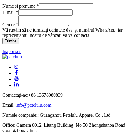
Nume și prenume
*
Cerere
E-mail
*
Nume
e-
Cerere
*
mail
Vă rugăm să ne furnizați cerințele dvs. și numărul WhatsApp, iar
reprezentantul nostru de vânzări vă va contacta.
Trimite
Înapoi sus
Contactați-ne:+86 13678980839
Email:
info@petelulu.com
Numele companiei: Guangzhou Petelulu Apparel Co., Ltd
Office: Camera 8012, Litang Building, No.50 Zhongshanba Road,
Guangzhou, China