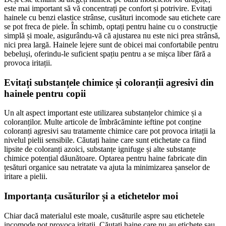
este mai important să vă concentrați pe confort și potrivire. Evitați
hainele cu benzi elastice strânse, cusături incomode sau etichete care
se pot freca de piele. În schimb, optați pentru haine cu o construcție
simplă și moale, asigurându-vă că ajustarea nu este nici prea strânsă,
nici prea largă. Hainele lejere sunt de obicei mai confortabile pentru
bebeluși, oferindu-le suficient spațiu pentru a se mișca liber fără a
provoca iritații.
Evitați substanțele chimice și coloranții agresivi din
hainele pentru copii
Un alt aspect important este utilizarea substanțelor chimice și a
coloranților. Multe articole de îmbrăcăminte ieftine pot conține
coloranți agresivi sau tratamente chimice care pot provoca iritații la
nivelul pielii sensibile. Căutați haine care sunt etichetate ca fiind
lipsite de coloranți azoici, substanțe ignifuge și alte substanțe
chimice potențial dăunătoare. Optarea pentru haine fabricate din
țesături organice sau netratate va ajuta la minimizarea șanselor de
iritare a pielii.
Importanța cusăturilor și a etichetelor moi
Chiar dacă materialul este moale, cusăturile aspre sau etichetele
incomode pot provoca iritații. Căutați haine care nu au etichete sau