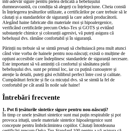
într-adevăr sigure pentru pielea delicată a bebelușului
dumneavoastră, cu condiția să alegeți cu înțelepciune. Cheia constă
în înțelegerea țesăturilor utilizate, a certificărilor pe care trebuie să le
căutați și a standardelor de siguranță la care aderă producătorii.
Alegând haine fabricate din materiale moi și hipoalergenice,
verificând certificările precum Oeko-Tex și GOTS și evitând
substanțele chimice și coloranții agresivi, vă puteți asigura că
bebelușul dvs. rămâne confortabil și în siguranță.
Părinții nu trebuie să se simtă presați să cheltuiască prea mult atunci
când vine vorba de hainele pentru nou-născuți; există o mulțime de
opțiuni accesibile care îndeplinesc standardele de siguranță necesare.
Este important să vă amintiți că confortul și sănătatea pielii
bebelușului dvs. sunt pe primul loc, iar cu puțină cunoaștere și
atenție la detalii, puteți găsi echilibrul perfect între cost și calitate.
Cumpărături fericite și fie ca micuțul dvs. să se simtă la fel de
confortabil pe cât arată în noile sale haine!
Întrebări frecvente
1. Pot fi țesăturile sintetice sigure pentru nou-născuți?
În timp ce unele țesături sintetice sunt mai puțin respirabile și pot
provoca iritații, unele materiale sintetice hipoalergenice sunt
concepute pentru îmbrăcămintea copiilor. Căutați întotdeauna
certificări precum Oeko-Tex Standard 100 pentru a vă asigura că