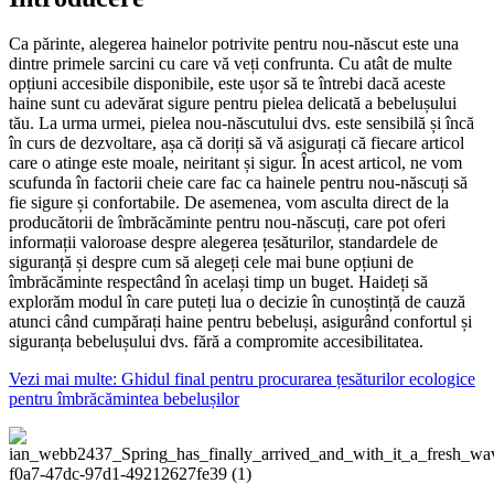
Ca părinte, alegerea hainelor potrivite pentru nou-născut este una
dintre primele sarcini cu care vă veți confrunta. Cu atât de multe
opțiuni accesibile disponibile, este ușor să te întrebi dacă aceste
haine sunt cu adevărat sigure pentru pielea delicată a bebelușului
tău. La urma urmei, pielea nou-născutului dvs. este sensibilă și încă
în curs de dezvoltare, așa că doriți să vă asigurați că fiecare articol
care o atinge este moale, neiritant și sigur. În acest articol, ne vom
scufunda în factorii cheie care fac ca hainele pentru nou-născuți să
fie sigure și confortabile. De asemenea, vom asculta direct de la
producătorii de îmbrăcăminte pentru nou-născuți, care pot oferi
informații valoroase despre alegerea țesăturilor, standardele de
siguranță și despre cum să alegeți cele mai bune opțiuni de
îmbrăcăminte respectând în același timp un buget. Haideți să
explorăm modul în care puteți lua o decizie în cunoștință de cauză
atunci când cumpărați haine pentru bebeluși, asigurând confortul și
siguranța bebelușului dvs. fără a compromite accesibilitatea.
Vezi mai multe: Ghidul final pentru procurarea țesăturilor ecologice
pentru îmbrăcămintea bebelușilor