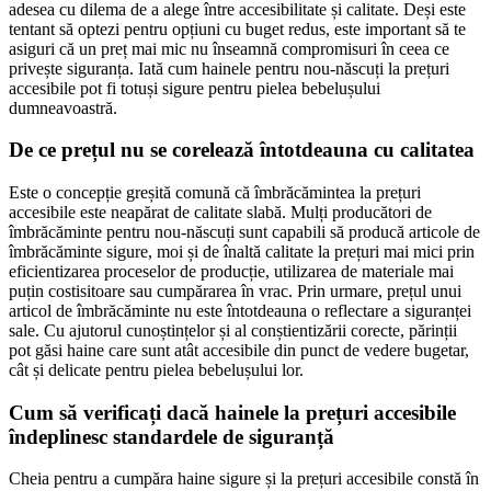
adesea cu dilema de a alege între accesibilitate și calitate. Deși este
tentant să optezi pentru opțiuni cu buget redus, este important să te
asiguri că un preț mai mic nu înseamnă compromisuri în ceea ce
privește siguranța. Iată cum hainele pentru nou-născuți la prețuri
accesibile pot fi totuși sigure pentru pielea bebelușului
dumneavoastră.
De ce prețul nu se corelează întotdeauna cu calitatea
Este o concepție greșită comună că îmbrăcămintea la prețuri
accesibile este neapărat de calitate slabă. Mulți producători de
îmbrăcăminte pentru nou-născuți sunt capabili să producă articole de
îmbrăcăminte sigure, moi și de înaltă calitate la prețuri mai mici prin
eficientizarea proceselor de producție, utilizarea de materiale mai
puțin costisitoare sau cumpărarea în vrac. Prin urmare, prețul unui
articol de îmbrăcăminte nu este întotdeauna o reflectare a siguranței
sale. Cu ajutorul cunoștințelor și al conștientizării corecte, părinții
pot găsi haine care sunt atât accesibile din punct de vedere bugetar,
cât și delicate pentru pielea bebelușului lor.
Cum să verificați dacă hainele la prețuri accesibile
îndeplinesc standardele de siguranță
Cheia pentru a cumpăra haine sigure și la prețuri accesibile constă în