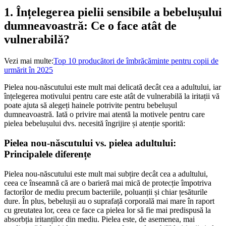
1. Înțelegerea pielii sensibile a bebelușului
dumneavoastră: Ce o face atât de
vulnerabilă?
Vezi mai multe:
Top 10 producători de îmbrăcăminte pentru copii de
urmărit în 2025
Pielea nou-născutului este mult mai delicată decât cea a adultului, iar
înțelegerea motivului pentru care este atât de vulnerabilă la iritații vă
poate ajuta să alegeți hainele potrivite pentru bebelușul
dumneavoastră. Iată o privire mai atentă la motivele pentru care
pielea bebelușului dvs. necesită îngrijire și atenție sporită:
Pielea nou-născutului vs. pielea adultului:
Principalele diferențe
Pielea nou-născutului este mult mai subțire decât cea a adultului,
ceea ce înseamnă că are o barieră mai mică de protecție împotriva
factorilor de mediu precum bacteriile, poluanții și chiar țesăturile
dure. În plus, bebelușii au o suprafață corporală mai mare în raport
cu greutatea lor, ceea ce face ca pielea lor să fie mai predispusă la
absorbția iritanților din mediu. Pielea este, de asemenea, mai