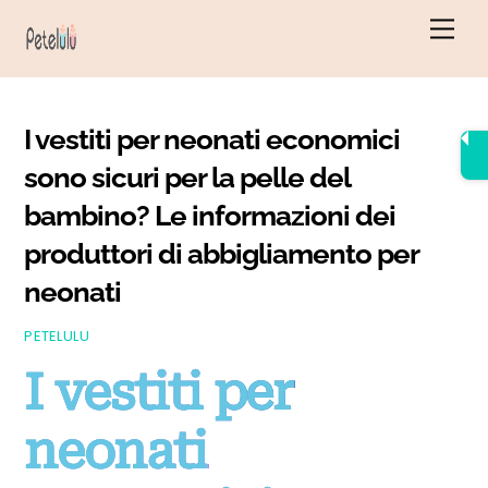
Vai
Men
al
contenuto
I vestiti per neonati economici
sono sicuri per la pelle del
bambino? Le informazioni dei
produttori di abbigliamento per
neonati
PETELULU
I vestiti per
neonati