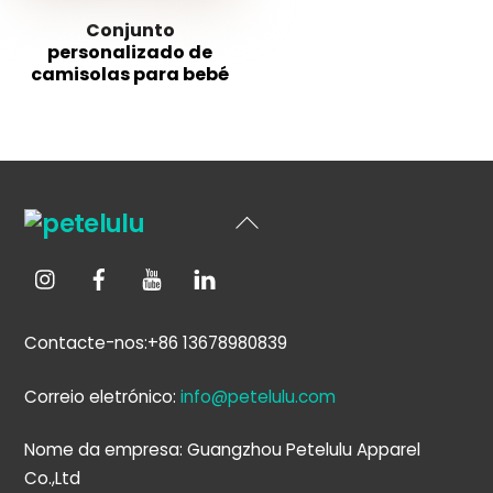
Conjunto
personalizado de
camisolas para bebé
Voltar
ao
topo
Contacte-nos:+86 13678980839
Correio eletrónico:
info@petelulu.com
Nome da empresa: Guangzhou Petelulu Apparel
Co.,Ltd