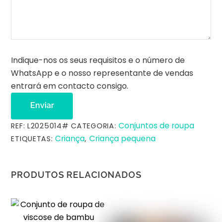
e
d
e
e
-
Indique-nos os seus requisitos e o número de
m
WhatsApp e o nosso representante de vendas
a
entrará em contacto consigo.
i
l
Enviar
Conjuntos de roupa
REF:
L2025014#
CATEGORIA:
Criança
Criança pequena
ETIQUETAS:
,
PRODUTOS RELACIONADOS