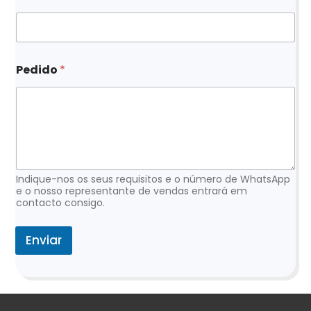
o
r
r
e
i
Pedido
*
o
e
l
e
t
r
ó
n
Indique-nos os seus requisitos e o número de WhatsApp
i
e o nosso representante de vendas entrará em
c
contacto consigo.
o
Enviar