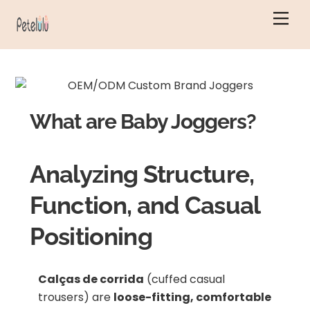
Saltar
Men
para
o
conteúdo
What are Baby Joggers?
Analyzing Structure,
Function, and Casual
Positioning
Calças de corrida
(cuffed casual
trousers) are
loose-fitting, comfortable