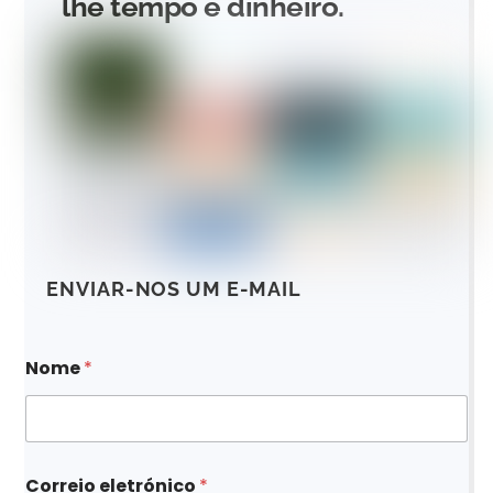
lhe tempo e dinheiro.
ENVIAR-NOS UM E-MAIL
Nome
*
*
Correio eletrónico
*
C