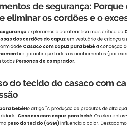
lamentos de segurança: Porque
e eliminar os cordões e o exc
 segurança
exploramos a caraterística mais crítica da
orosas dos cordões do capuz
em vestuário de criança a 
nformidade
Casaco com capuz para bebé
a conceção 
nhamento
e garantir que todos os acabamentos (por ex
a todos
Personas do comprador
.
so do tecido do casaco com ca
essão
 para bebé
No artigo "A produção de produtos de alta qu
alidade.
Casacos com capuz para bebé
. Os elementos-
omo
peso do tecido (GSM)
influencia o calor. Destacam