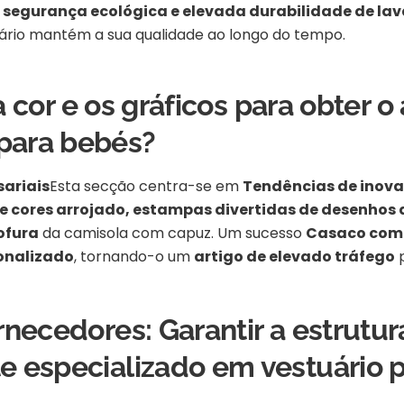
o
segurança ecológica e elevada durabilidade de l
tuário mantém a sua qualidade ao longo do tempo.
 a cor e os gráficos para obter
para bebés?
ariais
Esta secção centra-se em
Tendências de inova
e cores arrojado, estampas divertidas de desenho
fofura
da camisola com capuz. Um sucesso
Casaco com 
sonalizado
, tornando-o um
artigo de elevado tráfego
p
rnecedores: Garantir a estrutu
e especializado em vestuário 