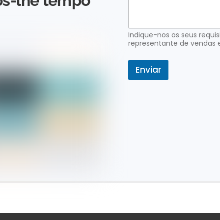
s-lhe tempo
d
i
d
o
Indique-nos os seus requi
E
representante de vendas 
m
a
Enviar
i
l