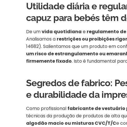
Utilidade diária e regu
capuz para bebés têm d
De um
vida quotidiana
e
regulamento de
Analisamos a
restrições ou proibições rig
14682). Salientamos que um produto em co
um risco de estrangulamento ou emara
firmemente fixado
. Isto é fundamental par
Segredos de fabrico: Pe
e durabilidade da impr
Como profissional
fabricante de vestuário
técnicas da produção de produtos de alta qu
algodão macio ou misturas CVC/T/C
e c