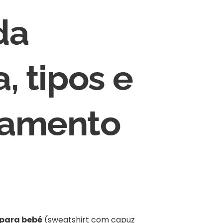
da
, tipos e
namento
para bebé
(sweatshirt com capuz