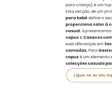
para criança) é um to
Esta secção, de um prof
para bebé
define o seu
proporciona calor à 
casual
. Apresentamos o
capuz
e
Casacos com
suas diferenças em
fac
camadas
. Para
Gesto
capuz
é um elemento e
colecções casuais par
Ligue-se ao seu es