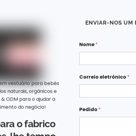
ENVIAR-NOS UM 
Nome
*
Correio eletrónico
*
 em vestuário para bebés
os naturais, orgânicos e
M & ODM para o ajudar a
N
cimento do negócio!
Pedido
*
o
m
ara o fabrico
e
P
e