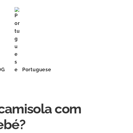
OG
Portuguese
English (United States)
camisola com
ebé?