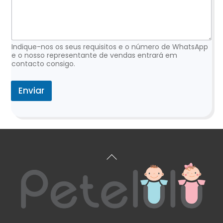
o
E
m
a
i
Indique-nos os seus requisitos e o número de WhatsApp
l
e o nosso representante de vendas entrará em
contacto consigo.
P
e
d
Enviar
i
d
o
Voltar
ao
topo