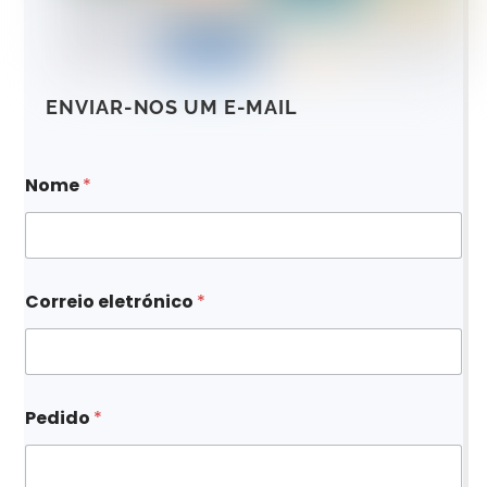
ENVIAR-NOS UM E-MAIL
Nome
*
Correio eletrónico
*
P
Pedido
*
e
d
i
d