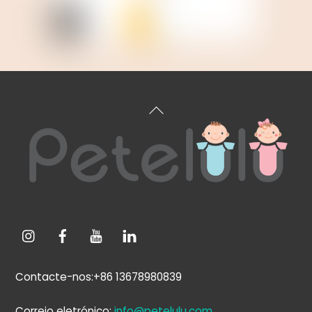
Voltar
ao
topo
Contacte-nos:+86 13678980839
Correio eletrónico:
info@petelulu.com