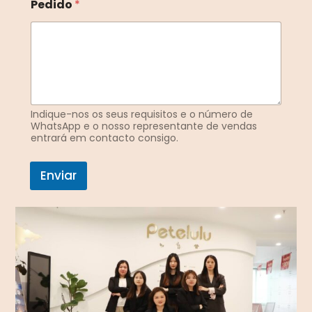
Pedido
*
C
o
r
r
e
i
o
*
Indique-nos os seus requisitos e o número de
WhatsApp e o nosso representante de vendas
entrará em contacto consigo.
Enviar