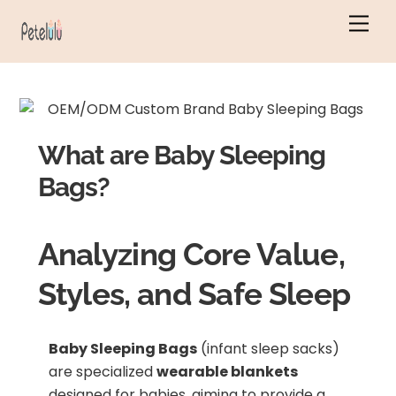
Saltar
Men
para
o
conteúdo
What are Baby Sleeping
Bags?
Analyzing Core Value,
Styles, and Safe Sleep
Baby Sleeping Bags
(infant sleep sacks)
are specialized
wearable blankets
designed for babies, aiming to provide a