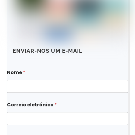
ENVIAR-NOS UM E-MAIL
d
Nome
*
e
e
l
e
t
r
Correio eletrónico
*
ó
n
i
c
o