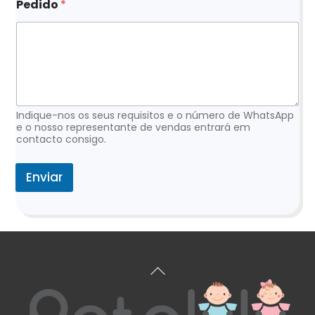
e
Pedido
*
l
e
t
r
ó
n
i
c
Indique-nos os seus requisitos e o número de WhatsApp
o
e o nosso representante de vendas entrará em
contacto consigo.
Enviar
Voltar
ao
topo