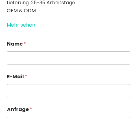
Lieferung: 25-35 Arbeitstage
OEM & ODM
Mehr sehen
Name
*
E
E-Mail
*
-
M
a
i
l
A
Anfrage
*
n
f
r
a
g