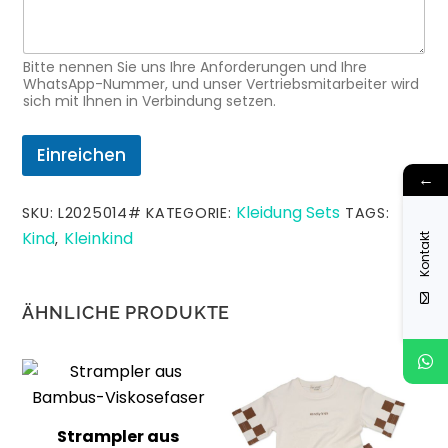
e
N
a
Bitte nennen Sie uns Ihre Anforderungen und Ihre
m
WhatsApp-Nummer, und unser Vertriebsmitarbeiter wird
e
sich mit Ihnen in Verbindung setzen.
Einreichen
←
Kleidung Sets
SKU:
L2025014#
KATEGORIE:
TAGS:
Kind
Kleinkind
,
Kontakt
ÄHNLICHE PRODUKTE
Strampler aus