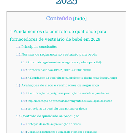
Conteúdo
[
hide
]
1
Fundamentos do controlo de qualidade para
fornecedores de vestuário de bebé em 2025
1.1
Principais conclusões
1.2
Normas de segurança no vestuário para bebés
1.2.1
Principais regulamentos de segurança globais para 2025
1.2.2
Conformidade com CPSIA, GOTS e OEKO-TEX®
1.2.3
A abordagem da petelulu ao cumprimento das normas de segurança
1.3
Avaliações de risco e verificações de segurança
1.3.1
Identificação de perigos na produção de vestuário para bebés
1.3.2
Implementação de processos abrangentes de avaliação de riscos
1.3.3
estratégias da petelulu para mitigar os riscos
1.4
Controlo de qualidade na produção
1.4.1
Deteção de metais e prevenção de riscos
1.4.2
Garantir a segurança química dos tecidos e corantes