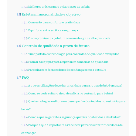
1.4.3
Melhores práticas para evitar riscos de asfixia
1.5
Estética, funcionalidade e objetivo
1.5.1
Conceção para conforto e praticidade
1.5.2
Equilíbrio entre estética e segurança
1.5.3
O compromisso da petelulu com um design de alta qualidade
1.6
Controlo de qualidade à prova de futuro
1.6.1
Tirar partido da tecnologia para controlos de qualidade avançados
1.6.2
Formar as equipas para respeitarem as normas de qualidade
1.6.3
Parcerias com fornecedores de confiança como a petelulu
1.7
FAQ
1.7.1
A que certificações deve dar prioridade para a roupa de bebé em 2025?
1.7.2
Como se pode evitar o risco de asfixia no vestuário para bebés?
1.7.3
Que tecnologias melhoram o desempenho dos tecidos no vestuário para
bebés?
1.7.4
Como é que se garante a segurança química dos tecidos e das tintas?
1.7.5
Porque é que é importante estabelecer parcerias com fornecedores de
confiança?