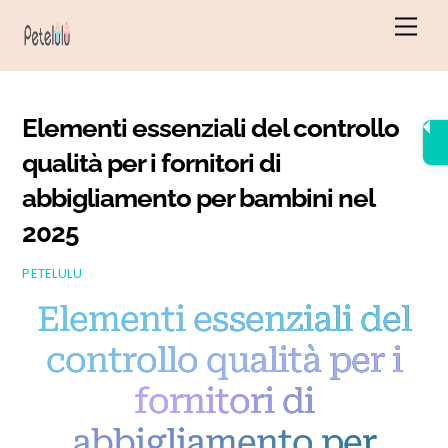
Vai
Men
al
contenuto
Elementi essenziali del controllo
qualità per i fornitori di
abbigliamento per bambini nel
2025
PETELULU
Elementi essenziali del
controllo qualità per i
fornitori di
abbigliamento per