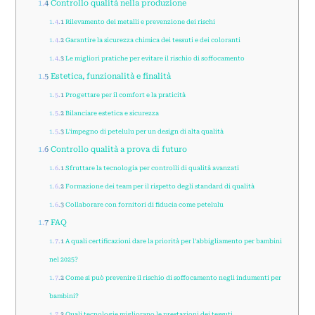
1.4
Controllo qualità nella produzione
1.4.1
Rilevamento dei metalli e prevenzione dei rischi
1.4.2
Garantire la sicurezza chimica dei tessuti e dei coloranti
1.4.3
Le migliori pratiche per evitare il rischio di soffocamento
1.5
Estetica, funzionalità e finalità
1.5.1
Progettare per il comfort e la praticità
1.5.2
Bilanciare estetica e sicurezza
1.5.3
L'impegno di petelulu per un design di alta qualità
1.6
Controllo qualità a prova di futuro
1.6.1
Sfruttare la tecnologia per controlli di qualità avanzati
1.6.2
Formazione dei team per il rispetto degli standard di qualità
1.6.3
Collaborare con fornitori di fiducia come petelulu
1.7
FAQ
1.7.1
A quali certificazioni dare la priorità per l'abbigliamento per bambini
nel 2025?
1.7.2
Come si può prevenire il rischio di soffocamento negli indumenti per
bambini?
1.7.3
Quali tecnologie migliorano le prestazioni dei tessuti