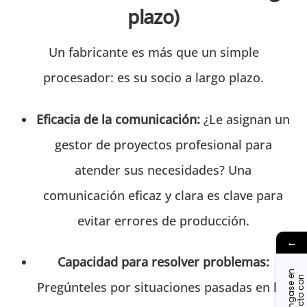
plazo)
Un fabricante es más que un simple
procesador: es su socio a largo plazo.
Eficacia de la comunicación:
¿Le asignan un
gestor de proyectos profesional para
atender sus necesidades? Una
comunicación eficaz y clara es clave para
evitar errores de producción.
←
Capacidad para resolver problemas:
P
ó
n
g
a
s
e
n
c
o
n
t
a
c
t
o
o
n
o
s
o
t
r
o
e
n
Pregúnteles por situaciones pasadas en las