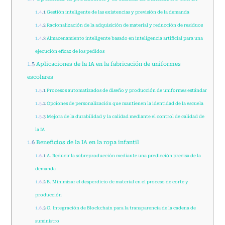
1.4.1
Gestión inteligente de las existencias y previsión de la demanda
1.4.2
Racionalización de la adquisición de material y reducción de residuos
1.4.3
Almacenamiento inteligente basado en inteligencia artificial para una
ejecución eficaz de los pedidos
1.5
Aplicaciones de la IA en la fabricación de uniformes
escolares
1.5.1
Procesos automatizados de diseño y producción de uniformes estándar
1.5.2
Opciones de personalización que mantienen la identidad de la escuela
1.5.3
Mejora de la durabilidad y la calidad mediante el control de calidad de
la IA
1.6
Beneficios de la IA en la ropa infantil
1.6.1
A. Reducir la sobreproducción mediante una predicción precisa de la
demanda
1.6.2
B. Minimizar el desperdicio de material en el proceso de corte y
producción
1.6.3
C. Integración de Blockchain para la transparencia de la cadena de
suministro