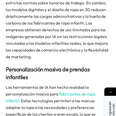
estrictas normas sobre horarios de trabajo. En cambio,
los modelos digitales y el diseño de ropa en 3D reducen
drásticamente las cargas administrativas y la huella de
carbono de los fabricantes de ropa infantil. Las
empresas obtienen derechos de uso ilimitados para las
imágenes generadas por IA sin las restricciones legales
vinculadas a los modelos infantiles reales, lo que mejora
las capacidades de comercio electrónico y la flexibilidad
de marketing.
Personalización masiva de prendas
infantiles
Las herramientas de IA han hecho realidad la
→
personalización masiva para
fabricantes de ropa
infantil
. Estas tecnologías permiten a las marcas
P
ó
n
g
a
s
e
n
c
o
n
t
a
c
t
o
o
n
o
s
o
t
r
o
e
n
adaptar la ropa a las necesidades y preferencias
específicas de los clientes a gran escala, lo que se