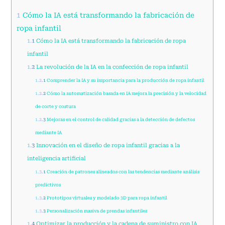
1
Cómo la IA está transformando la fabricación de
ropa infantil
1.1
Cómo la IA está transformando la fabricación de ropa
infantil
1.2
La revolución de la IA en la confección de ropa infantil
1.2.1
Comprender la IA y su importancia para la producción de ropa infantil
1.2.2
Cómo la automatización basada en IA mejora la precisión y la velocidad
de corte y costura
1.2.3
Mejoras en el control de calidad gracias a la detección de defectos
mediante IA
1.3
Innovación en el diseño de ropa infantil gracias a la
inteligencia artificial
1.3.1
Creación de patrones alineados con las tendencias mediante análisis
predictivos
1.3.2
Prototipos virtuales y modelado 3D para ropa infantil
1.3.3
Personalización masiva de prendas infantiles
1.4
Optimizar la producción y la cadena de suministro con IA